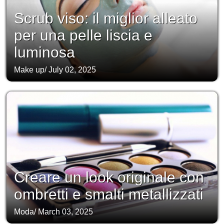
Scrub viso: il miglior alleato
per una pelle liscia e
luminosa
Make up
/
July 02, 2025
Creare un look originale con
ombretti e smalti metallizzati
Moda
/
March 03, 2025