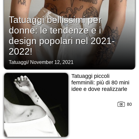
Tatuaggi bellissimi per
donne: le tendenze e i
design popolari nel 2021-
2022!
Tatuaggi
/
November 12, 2021
Tatuaggi piccoli
femminili: più di 80 mini
idee e dove realizzarle
80