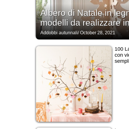
Albero di Natale in legn
modelli da realizzare i
Addobbi autunnali
/
October 28, 2021
100 La
con vi
sempli