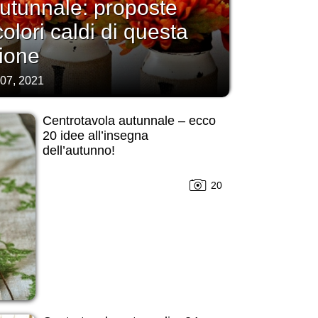
utunnale: proposte
colori caldi di questa
ione
 07, 2021
Centrotavola autunnale – ecco
20 idee all’insegna
dell’autunno!
20