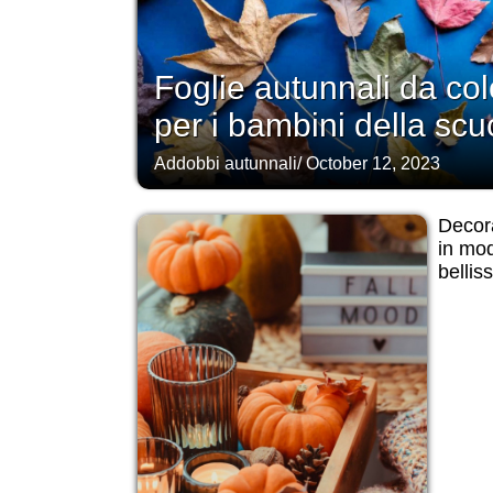
Foglie autunnali da co
per i bambini della sc
Addobbi autunnali
/
October 12, 2023
Decora
in mo
bellis