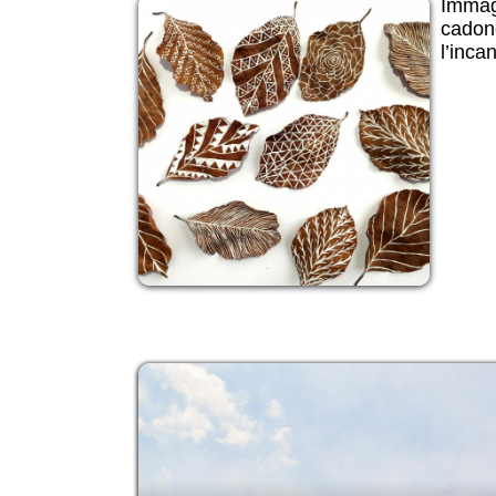
Immagi
cadono
l’inca