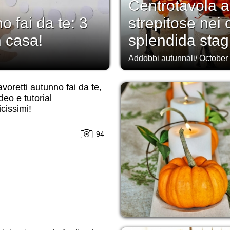
Centrotavola a
o fai da te: 3
strepitose nei 
n casa!
splendida stag
Addobbi autunnali
/
October
voretti autunno fai da te,
deo e tutorial
cissimi!
94