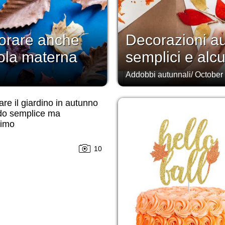
lorare anche
Decorazioni au
uola materna
semplici e alcun
Addobbi autunnali
/
October
re il giardino in autunno
do semplice ma
simo
10