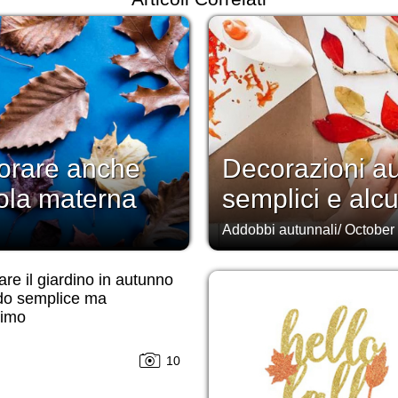
lorare anche
Decorazioni au
uola materna
semplici e alcun
Addobbi autunnali
/
October
re il giardino in autunno
do semplice ma
simo
10