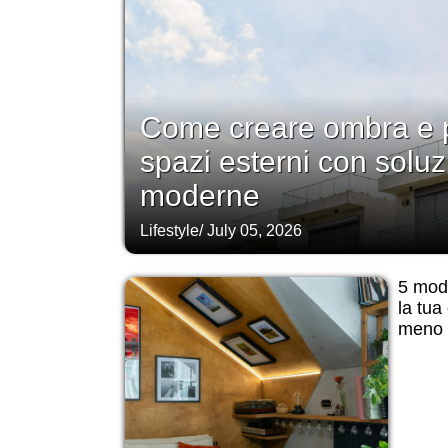
Come creare ombra e p
spazi esterni con soluz
moderne
Lifestyle
/
July 05, 2026
5 modi
la tua
meno d