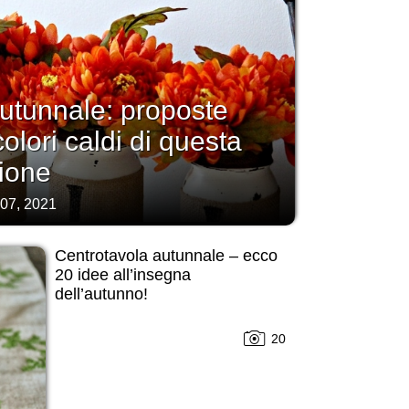
utunnale: proposte
colori caldi di questa
ione
 07, 2021
Centrotavola autunnale – ecco
20 idee all’insegna
dell’autunno!
20