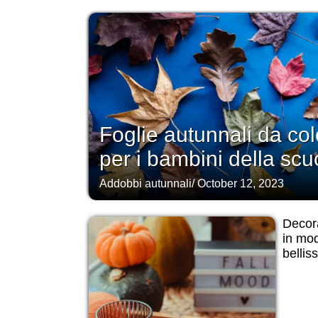
Foglie autunnali da co
per i bambini della sc
Addobbi autunnali
/
October 12, 2023
Decora
in mo
bellis