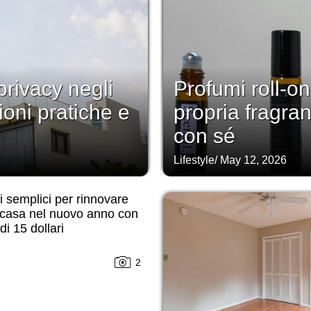
rivacy negli
Profumi roll-on
ioni pratiche e
propria fragra
con sé
Lifestyle
/
May 12, 2026
 semplici per rinnovare
 casa nel nuovo anno con
i 15 dollari
2