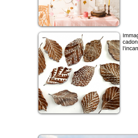
Immagi
cadono
l’inca