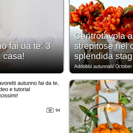
Centrotavola a
o fai da te: 3
strepitose nei 
n casa!
splendida stag
Addobbi autunnali
/
October
voretti autunno fai da te,
deo e tutorial
cissimi!
94