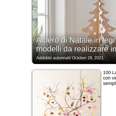
Albero di Natale in legn
modelli da realizzare i
Addobbi autunnali
/
October 28, 2021
100 La
con vi
sempli