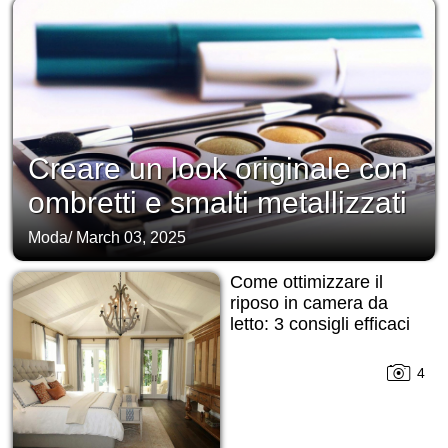
Creare un look originale con
ombretti e smalti metallizzati
Moda
/
March 03, 2025
Come ottimizzare il
riposo in camera da
letto: 3 consigli efficaci
4