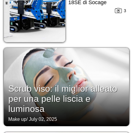
18SE di Socage
3
Scrub viso: il miglior alleato
per una pelle liscia e
luminosa
Make up
/
July 02, 2025