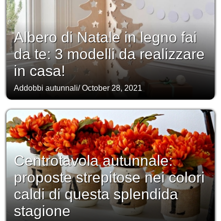
Albero di Natale in legno fai
da te: 3 modelli da realizzare
in casa!
Addobbi autunnali
/
October 28, 2021
Centrotavola autunnale:
proposte strepitose nei colori
caldi di questa splendida
stagione