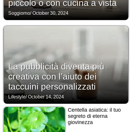
piccolo o con cucina a vista
Soggiorno
/
October 30, 2024
La pubblicità diventa più
creativa con l’aiuto dei
taccuini personalizzati
Lifestyle
/
October 14, 2024
Centella asiatica: il tuo
segreto di eterna
giovinezza