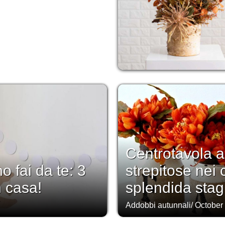
Centrotavola a
o fai da te: 3
strepitose nei 
n casa!
splendida stag
Addobbi autunnali
/
October