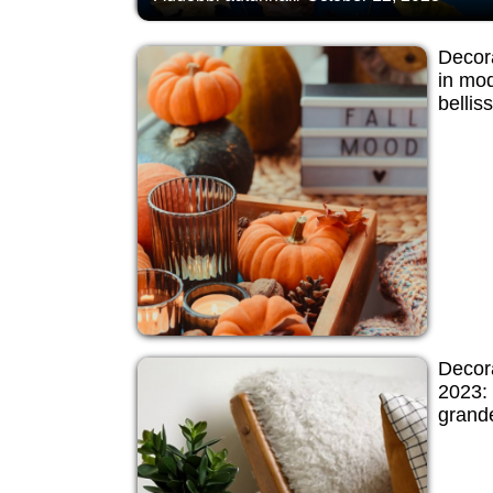
Decora
in mo
bellis
Decor
2023: 
grand