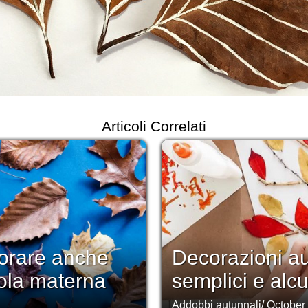
Articoli Correlati
lorare anche
Decorazioni au
uola materna
semplici e alcun
Addobbi autunnali
/
October