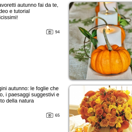
voretti autunno fai da te,
deo e tutorial
cissimi!
94
ni autunno: le foglie che
, i paesaggi suggestivi e
nto della natura
65