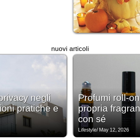
nuovi articoli
rivacy negli
Profumi roll-on
ioni pratiche e
propria fragra
con sé
Lifestyle
/
May 12, 2026