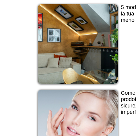
5 modi
la tua
meno d
Come 
prodot
sicure
imperf