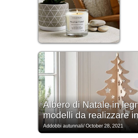
Albero di Natale in legn
modelli da realizzare i
Addobbi autunnali
/
October 28, 2021