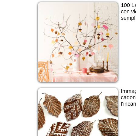
100 La
con vi
sempli
Immagi
cadono
l’inca