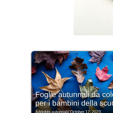
Foglie autunnali da co
per i bambini della sc
Addobbi autunnali
/
October 12, 2023