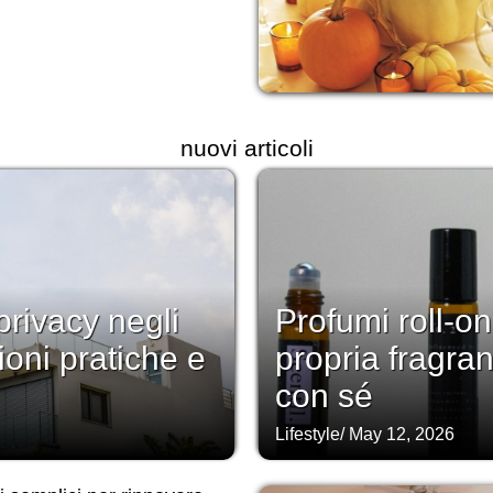
nuovi articoli
rivacy negli
Profumi roll-on
ioni pratiche e
propria fragra
con sé
Lifestyle
/
May 12, 2026