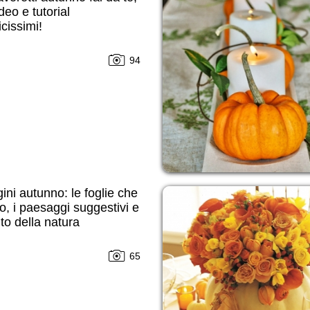
deo e tutorial
cissimi!
94
ni autunno: le foglie che
, i paesaggi suggestivi e
nto della natura
65