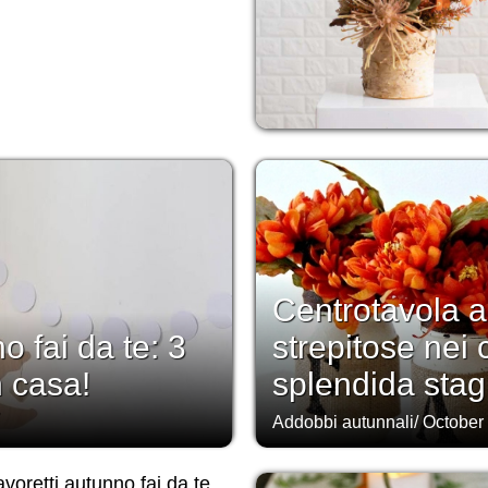
Centrotavola a
o fai da te: 3
strepitose nei 
n casa!
splendida stag
Addobbi autunnali
/
October
voretti autunno fai da te,