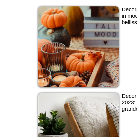
Decora
in mo
bellis
Decor
2023: 
grand