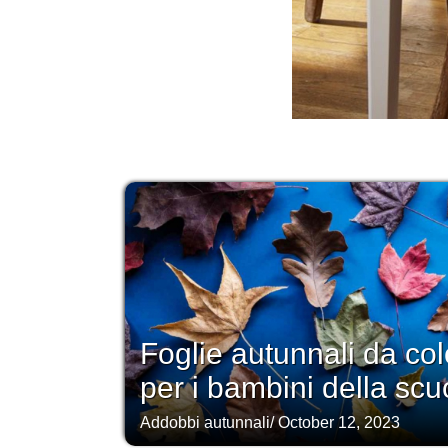
Foglie autunnali da co
per i bambini della sc
Addobbi autunnali
/
October 12, 2023