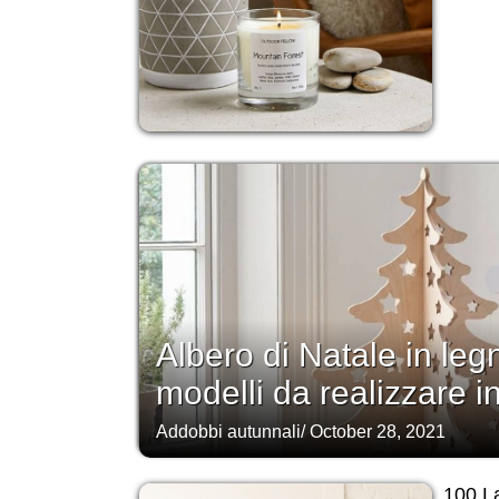
Albero di Natale in legn
modelli da realizzare i
Addobbi autunnali
/
October 28, 2021
100 La