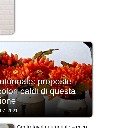
utunnale: proposte
colori caldi di questa
ione
 07, 2021
Centrotavola autunnale – ecco