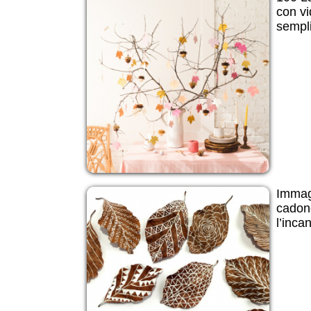
con vi
sempli
Immagi
cadono
l’inca