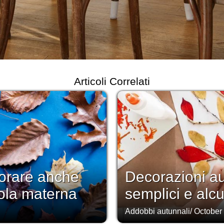
Articoli Correlati
lorare anche
Decorazioni au
uola materna
semplici e alcun
Addobbi autunnali
/
October