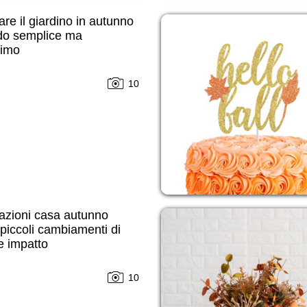
re il giardino in autunno
do semplice ma
simo
10
azioni casa autunno
piccoli cambiamenti di
e impatto
10