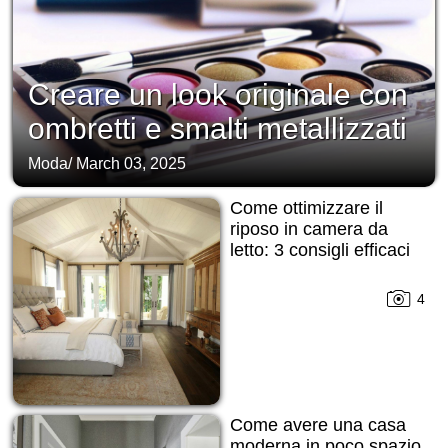
Creare un look originale con
ombretti e smalti metallizzati
Moda
/
March 03, 2025
Come ottimizzare il
riposo in camera da
letto: 3 consigli efficaci
4
Come avere una casa
moderna in poco spazio