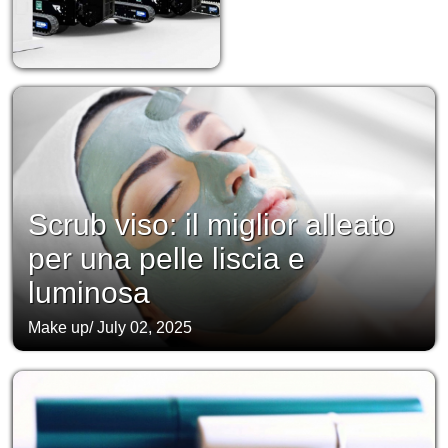
Scrub viso: il miglior alleato
per una pelle liscia e
luminosa
Make up
/
July 02, 2025