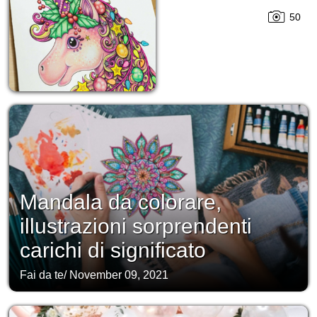
50
Mandala da colorare,
illustrazioni sorprendenti
carichi di significato
Fai da te
/
November 09, 2021