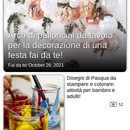
Arco di palloncini da tavolo
per la decorazione di una
festa fai da te!
Fai da te
/
October 26, 2021
Disegni di Pasqua da
stampare e colorare:
attività per bambini e
adulti!
52