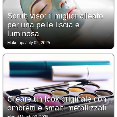
Scrub viso: il miglior alleato
per una pelle liscia e
luminosa
Make up
/
July 02, 2025
Creare un look originale con
ombretti e smalti metallizzati
Moda
/
March 03, 2025