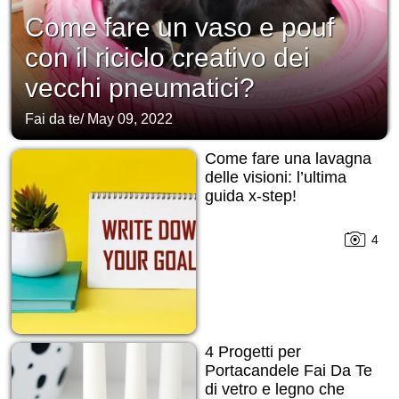
Come fare un vaso e pouf
con il riciclo creativo dei
vecchi pneumatici?
Fai da te
/
May 09, 2022
Come fare una lavagna
delle visioni: l’ultima
guida x-step!
4
4 Progetti per
Portacandele Fai Da Te
di vetro e legno che