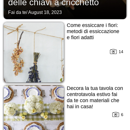
delle chiavi a cricchetto
Fai da te
/
August 18, 2023
Come essiccare i fiori:
metodi di essiccazione
e fiori adatti
14
Decora la tua tavola con
centrotavola estivo fai
da te con materiali che
hai in casa!
6