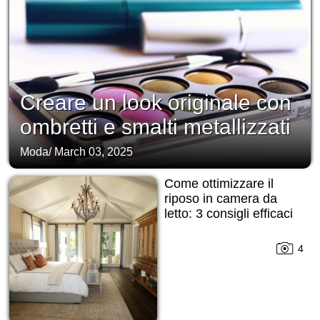
Creare un look originale con
ombretti e smalti metallizzati
Moda
/
March 03, 2025
Come ottimizzare il
riposo in camera da
letto: 3 consigli efficaci
4