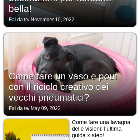
bella!
Fai da te
/
November 10, 2022
Come fare un vaso e pouf
con il riciclo creativo dei
vecchi pneumatici?
Fai da te
/
May 09, 2022
Come fare una lavagna
delle visioni: l’ultima
guida x-step!