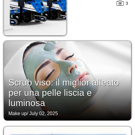
3
Scrub viso: il miglior alleato
per una pelle liscia e
luminosa
Make up
/
July 02, 2025