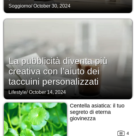
Soggiorno
/
October 30, 2024
La pubblicità diventa più
creativa con l’aiuto dei
taccuini personalizzati
Lifestyle
/
October 14, 2024
Centella asiatica: il tuo
segreto di eterna
giovinezza
4