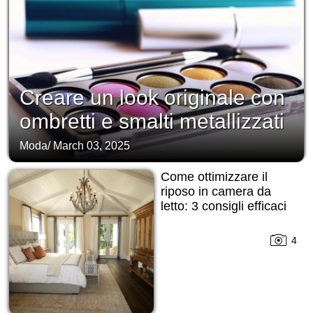
Creare un look originale con
ombretti e smalti metallizzati
Moda
/
March 03, 2025
Come ottimizzare il
riposo in camera da
letto: 3 consigli efficaci
4