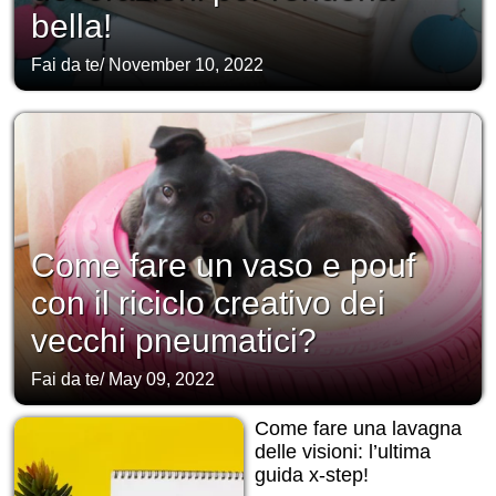
bella!
Fai da te
/
November 10, 2022
Come fare un vaso e pouf
con il riciclo creativo dei
vecchi pneumatici?
Fai da te
/
May 09, 2022
Come fare una lavagna
delle visioni: l’ultima
guida x-step!