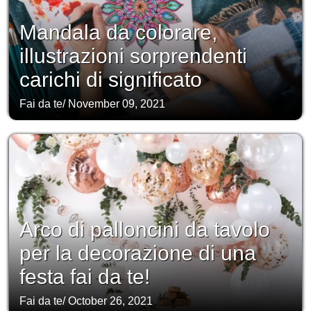
Mandala da colorare,
illustrazioni sorprendenti
carichi di significato
Fai da te
/
November 09, 2021
Arco di palloncini da tavolo
per la decorazione di una
festa fai da te!
Fai da te
/
October 26, 2021