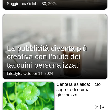
Soggiorno
/
October 30, 2024
La pubblicità diventa più
creativa con l’aiuto dei
taccuini personalizzati
Lifestyle
/
October 14, 2024
Centella asiatica: il tuo
segreto di eterna
giovinezza
4