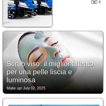
3
Scrub viso: il miglior alleato
per una pelle liscia e
luminosa
Make up
/
July 02, 2025