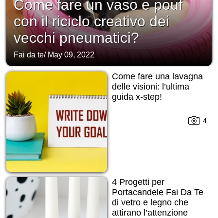
Come fare un vaso e pouf
con il riciclo creativo dei
vecchi pneumatici?
Fai da te
/
May 09, 2022
Come fare una lavagna
delle visioni: l’ultima
guida x-step!
4
4 Progetti per
Portacandele Fai Da Te
di vetro e legno che
attirano l’attenzione