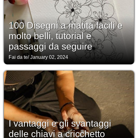
100 Disegni a matita facili e
molto belli, tutorial e
passaggi da seguire
Fai da te
/
January 02, 2024
I vantaggi e gli svantaggi
delle chiavi a cricchetto