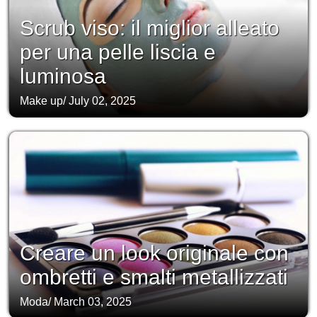
Scrub viso: il miglior alleato
per una pelle liscia e
luminosa
Make up
/
July 02, 2025
Creare un look originale con
ombretti e smalti metallizzati
Moda
/
March 03, 2025