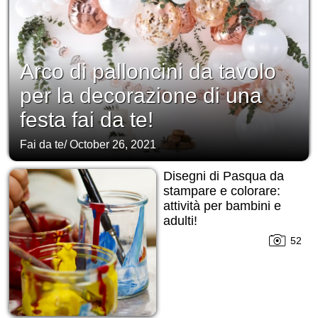
Arco di palloncini da tavolo
per la decorazione di una
festa fai da te!
Fai da te
/
October 26, 2021
Disegni di Pasqua da
stampare e colorare:
attività per bambini e
adulti!
52