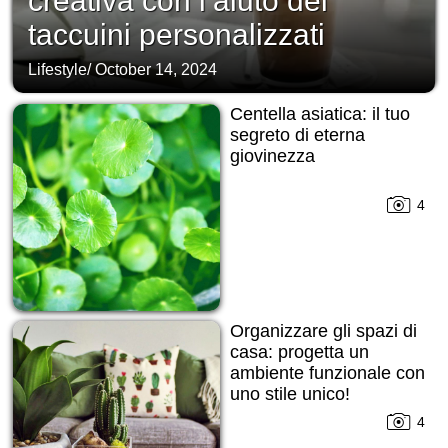
creativa con l’aiuto dei
taccuini personalizzati
Lifestyle
/
October 14, 2024
Centella asiatica: il tuo
segreto di eterna
giovinezza
4
Organizzare gli spazi di
casa: progetta un
ambiente funzionale con
uno stile unico!
4