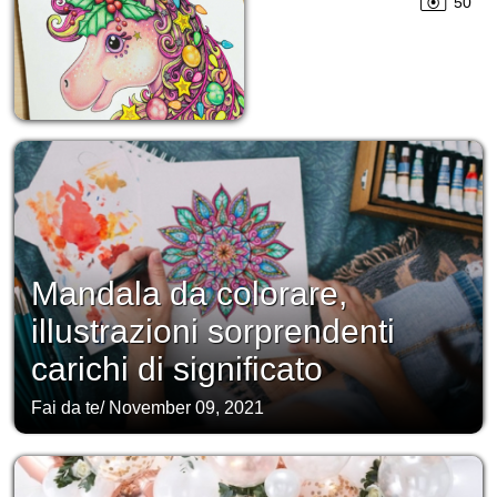
50
Mandala da colorare,
illustrazioni sorprendenti
carichi di significato
Fai da te
/
November 09, 2021