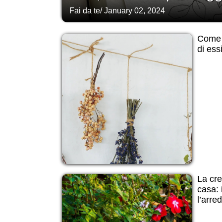
Fai da te
/
January 02, 2024
Come e
di ess
La cre
casa: 
l’arre