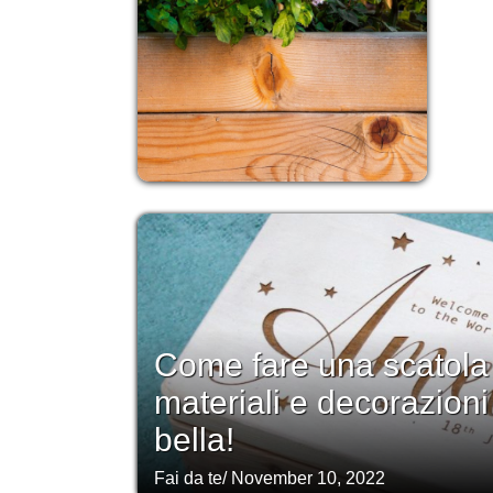
Come fare una scatola d
materiali e decorazioni
bella!
Fai da te
/
November 10, 2022