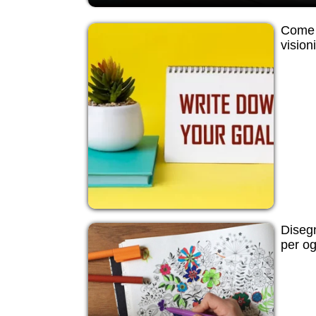
Come 
vision
Disegn
per og