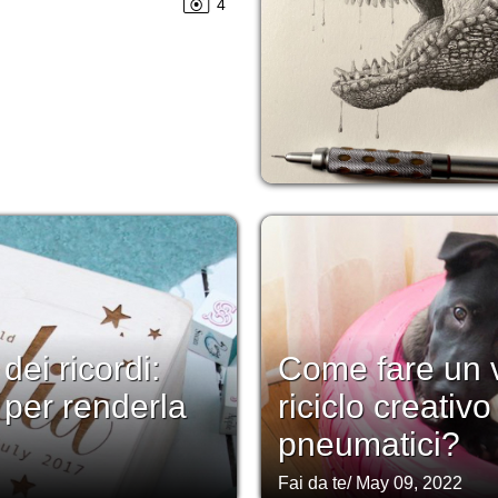
4
ei ricordi:
Come fare un v
 per renderla
riciclo creativ
pneumatici?
Fai da te
/
May 09, 2022