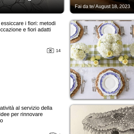
Fai da te
/
August 18, 2023
ssiccare i fiori: metodi
iccazione e fiori adatti
14
atività al servizio della
idee per rinnovare
do