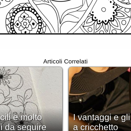
Articoli Correlati
cili e molto
I vantaggi e gl
gi da seguire
a cricchetto