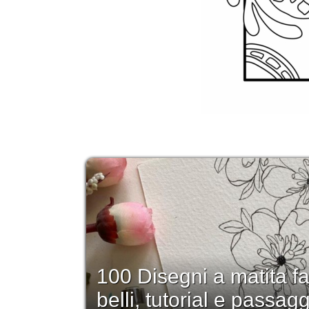
100 Disegni a matita fa
belli, tutorial e passag