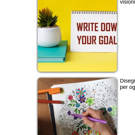
vision
Disegn
per og