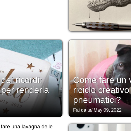
ei ricordi:
Come fare un v
 per renderla
riciclo creativ
pneumatici?
Fai da te
/
May 09, 2022
fare una lavagna delle