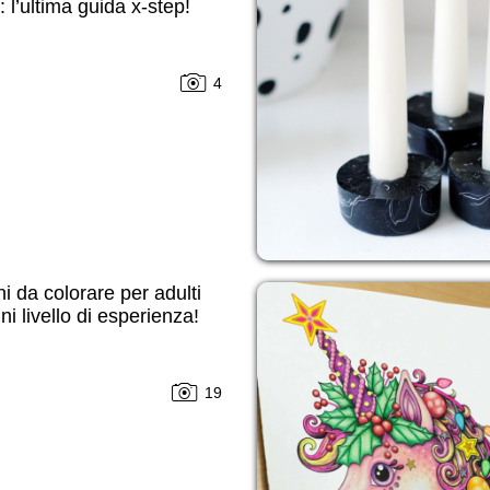
i: l’ultima guida x-step!
4
i da colorare per adulti
ni livello di esperienza!
19