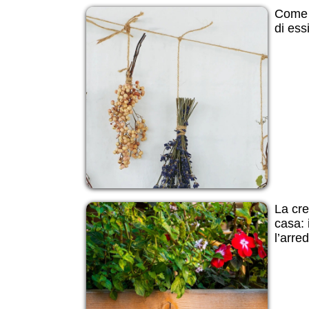
Come e
di ess
La cre
casa: 
l’arre