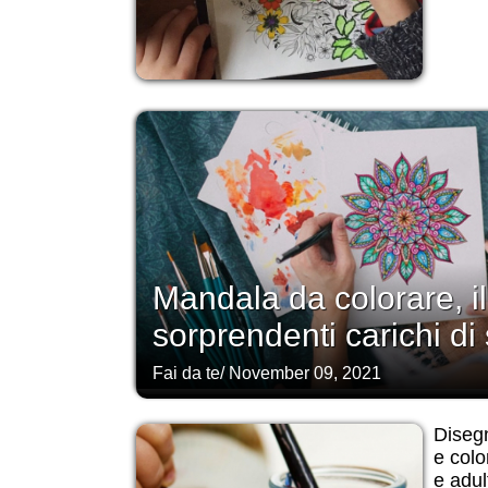
Mandala da colorare, il
sorprendenti carichi di 
Fai da te
/
November 09, 2021
Diseg
e colo
e adult