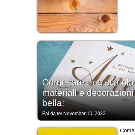
Come fare una scatola d
materiali e decorazioni
bella!
Fai da te
/
November 10, 2022
Come 