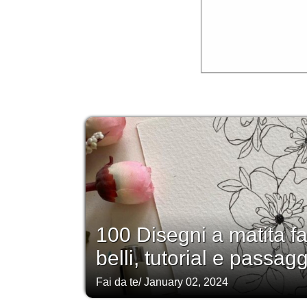
100 Disegni a matita fa
belli, tutorial e passag
Fai da te
/
January 02, 2024