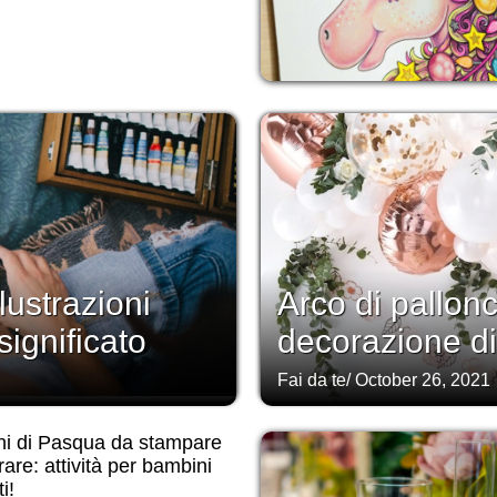
lustrazioni
Arco di pallonc
significato
decorazione di 
Fai da te
/
October 26, 2021
ni di Pasqua da stampare
rare: attività per bambini
i!