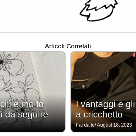
Articoli Correlati
cili e molto
I vantaggi e gl
gi da seguire
a cricchetto
Fai da te
/
August 18, 2023