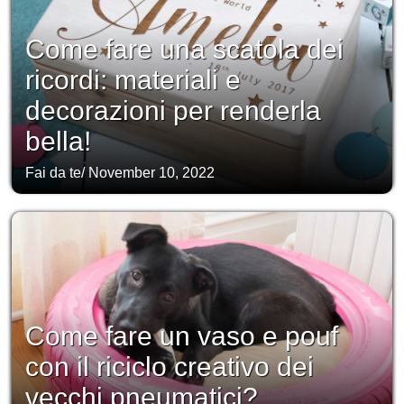
Come fare una scatola dei
ricordi: materiali e
decorazioni per renderla
bella!
Fai da te
/
November 10, 2022
Come fare un vaso e pouf
con il riciclo creativo dei
vecchi pneumatici?