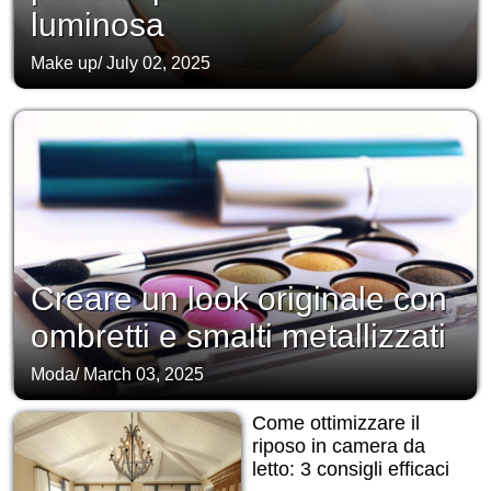
luminosa
Make up
/
July 02, 2025
Creare un look originale con
ombretti e smalti metallizzati
Moda
/
March 03, 2025
Come ottimizzare il
riposo in camera da
letto: 3 consigli efficaci