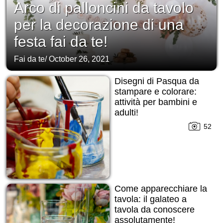
Arco di palloncini da tavolo
per la decorazione di una
festa fai da te!
Fai da te
/
October 26, 2021
Disegni di Pasqua da
stampare e colorare:
attività per bambini e
adulti!
52
Come apparecchiare la
tavola: il galateo a
tavola da conoscere
assolutamente!