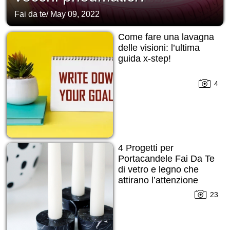
Fai da te
/
May 09, 2022
Come fare una lavagna
delle visioni: l’ultima
guida x-step!
4
4 Progetti per
Portacandele Fai Da Te
di vetro e legno che
attirano l’attenzione
subito!
23