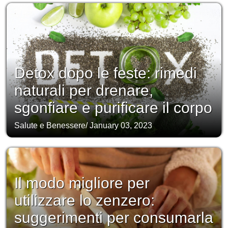
Detox dopo le feste: rimedi
naturali per drenare,
sgonfiare e purificare il corpo
Salute e Benessere
/
January 03, 2023
Il modo migliore per
utilizzare lo zenzero:
suggerimenti per consumarla