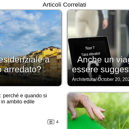
Articoli Correlati
esidenziale a
Anche un viag
o arredato?
essere sugges
Architettura
/
October 20, 20
i: perché e quando si
in ambito edile
4