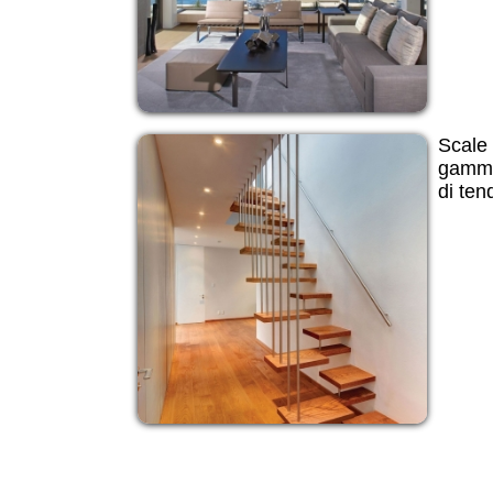
Scale
gamma 
di te