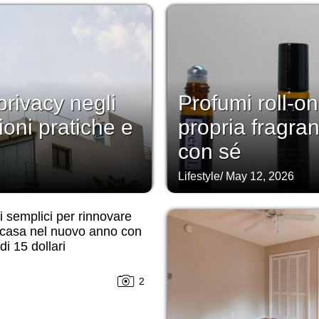
rivacy negli
Profumi roll-on
ioni pratiche e
propria fragra
con sé
Lifestyle
/
May 12, 2026
 semplici per rinnovare
 casa nel nuovo anno con
i 15 dollari
2