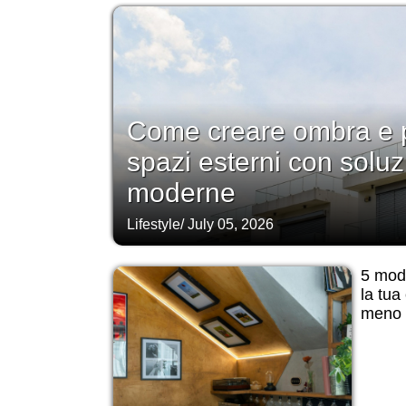
Come creare ombra e p
spazi esterni con soluz
moderne
Lifestyle
/
July 05, 2026
5 modi
la tua
meno d