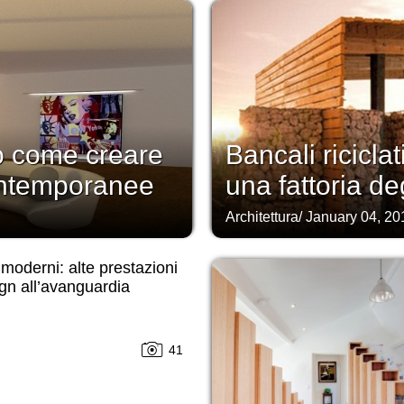
 come creare
Bancali riciclat
ontemporanee
una fattoria de
Architettura
/
January 04, 20
i moderni: alte prestazioni
gn all’avanguardia
41