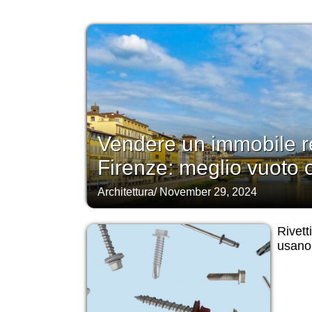
Vendere un immobile r
Firenze: meglio vuoto 
Architettura
/
November 29, 2024
Rivett
usano 