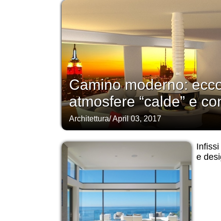
Camino moderno: ecco
atmosfere “calde” e c
Architettura
/
April 03, 2017
Infiss
e desi