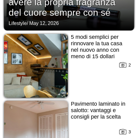
avere la propria fragranza
del cuore sempre con sé
Lifestyle
/
May 12, 2026
5 modi semplici per
rinnovare la tua casa
nel nuovo anno con
meno di 15 dollari
2
Pavimento laminato in
salotto: vantaggi e
consigli per la scelta
3