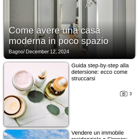
Come avere una casa
moderna in poco spazio
Bagno
/
December 12, 2024
Guida step-by-step alla
detersione: ecco come
struccarsi
3
Vendere un immobile