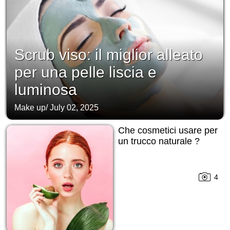
Scrub viso: il miglior alleato
per una pelle liscia e
luminosa
Make up
/
July 02, 2025
Che cosmetici usare per
un trucco naturale ?
4