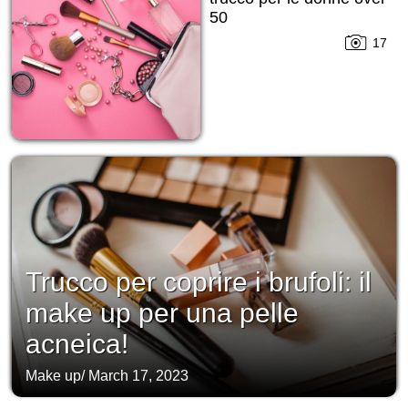
50
17
Trucco per coprire i brufoli: il
make up per una pelle
acneica!
Make up
/
March 17, 2023