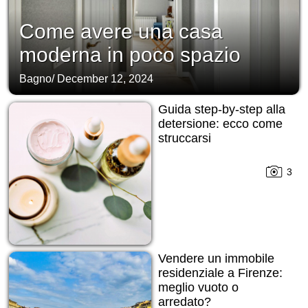
Come avere una casa
moderna in poco spazio
Bagno
/
December 12, 2024
Guida step-by-step alla
detersione: ecco come
struccarsi
3
Vendere un immobile
residenziale a Firenze:
meglio vuoto o
arredato?