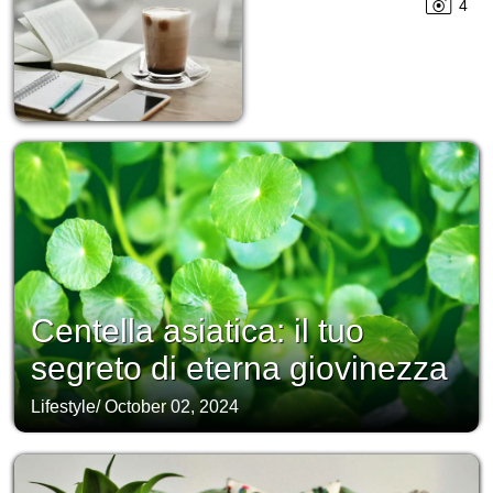
4
Centella asiatica: il tuo
segreto di eterna giovinezza
Lifestyle
/
October 02, 2024