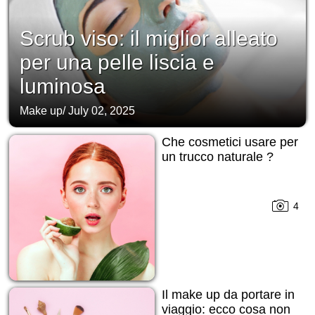
Scrub viso: il miglior alleato
per una pelle liscia e
luminosa
Make up
/
July 02, 2025
Che cosmetici usare per
un trucco naturale ?
4
Il make up da portare in
viaggio: ecco cosa non