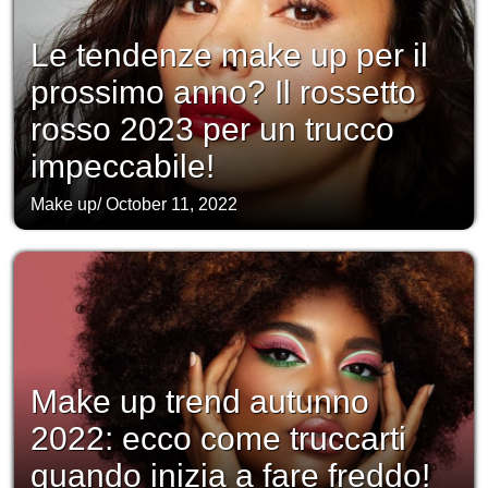
Le tendenze make up per il
prossimo anno? Il rossetto
rosso 2023 per un trucco
impeccabile!
Make up
/
October 11, 2022
Make up trend autunno
2022: ecco come truccarti
quando inizia a fare freddo!