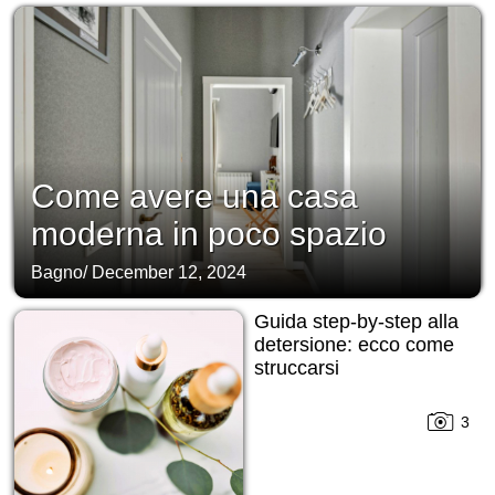
Come avere una casa
moderna in poco spazio
Bagno
/
December 12, 2024
Guida step-by-step alla
detersione: ecco come
struccarsi
3