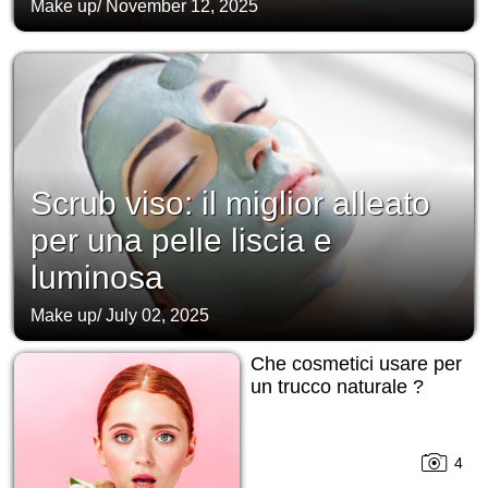
Make up
/
November 12, 2025
Scrub viso: il miglior alleato
per una pelle liscia e
luminosa
Make up
/
July 02, 2025
Che cosmetici usare per
un trucco naturale ?
4