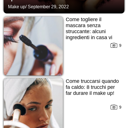
Make up
/
September 29, 2022
Come togliere il
mascara senza
struccante: alcuni
ingredienti in casa vi
daranno una mano!
9
Come truccarsi quando
fa caldo: 8 trucchi per
far durare il make up!
9