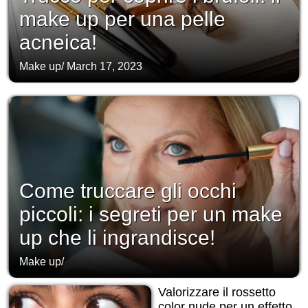
make up per una pelle
acneica!
Make up
/
March 17, 2023
Come truccare gli occhi
piccoli: i segreti per un make
up che li ingrandisce!
Make up
/
Valorizzare il rossetto
color nude per un effetto