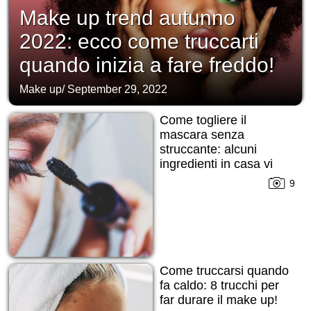
Make up trend autunno
2022: ecco come truccarti
quando inizia a fare freddo!
Make up
/
September 29, 2022
Come togliere il
mascara senza
struccante: alcuni
ingredienti in casa vi
daranno una mano!
9
Come truccarsi quando
fa caldo: 8 trucchi per
far durare il make up!