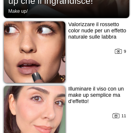
up che li ingrandisce!
Make up
/
Valorizzare il rossetto
color nude per un effetto
naturale sulle labbra
9
Illuminare il viso con un
make up semplice ma
d’effetto!
11