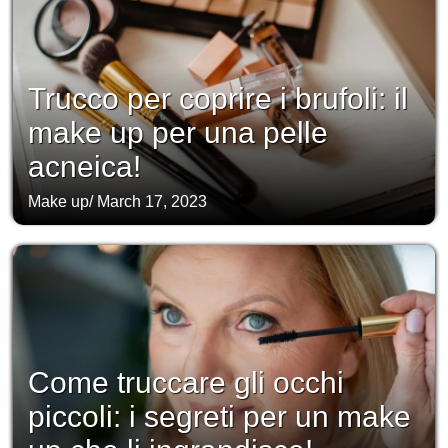
Trucco per coprire i brufoli: il
make up per una pelle
acneica!
Make up
/
March 17, 2023
Come truccare gli occhi
piccoli: i segreti per un make