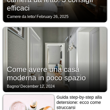
efficaci
Camere da letto
/
February 26, 2025
Come avere una casa
moderna in poco spazio
Bagno
/
December 12, 2024
Guida step-by-step alla
detersione: ecco come
struccarsi