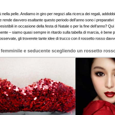
nella pelle. Andiamo in giro per negozi alla ricerca dei regali, addo
he rende davvero esaltante questo periodo dell’anno sono i preparativi t
resistibili in occasione della festa di Natale o per la fine dell’anno? Qu
 – siamo quasi sempre in ritardo sulla tabella di marcia, è bene pensa
servate, gli troverete tante idee di trucco con il rossetto rosso davv
 femminile e seducente scegliendo un rossetto ross