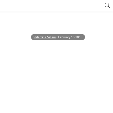
7
Valentina Viliani
/
February 15 2018