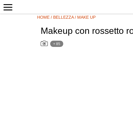
HOME
/
BELLEZZA
/
MAKE UP
Makeup con rossetto ro
+ 85