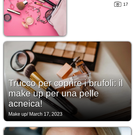
17
Trucco per coprire i brufoli: il
make up per una pelle
acneica!
Make up
/
March 17, 2023