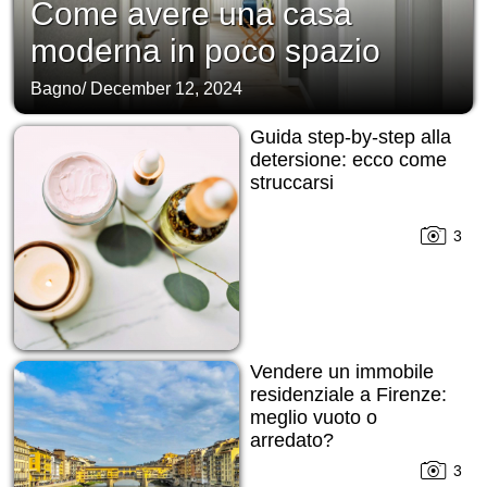
Come avere una casa
moderna in poco spazio
Bagno
/
December 12, 2024
Guida step-by-step alla
detersione: ecco come
struccarsi
3
Vendere un immobile
residenziale a Firenze:
meglio vuoto o
arredato?
3