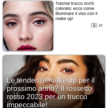
Tutorial trucco occhi
colorato: ecco come
illuminare il viso con il
make up!
10
Le tendenze make up per il
prossimo anno? Il rossetto
rosso 2023 per un trucco
impeccabile!