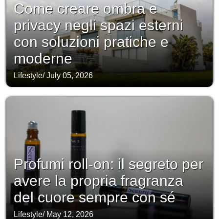
Come creare ombra e
privacy negli spazi esterni
con soluzioni pratiche e
moderne
Lifestyle
/
July 05, 2026
Profumi roll-on: il segreto per
avere la propria fragranza
del cuore sempre con sé
Lifestyle
/
May 12, 2026