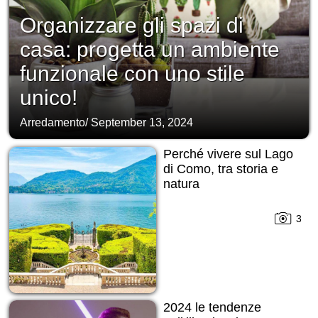
Organizzare gli spazi di
casa: progetta un ambiente
funzionale con uno stile
unico!
Arredamento
/
September 13, 2024
Perché vivere sul Lago
di Como, tra storia e
natura
3
2024 le tendenze