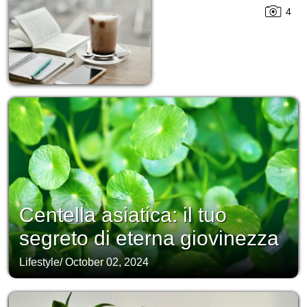
4
Centella asiatica: il tuo
segreto di eterna giovinezza
Lifestyle
/
October 02, 2024