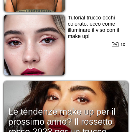
Tutorial trucco occhi
colorato: ecco come
illuminare il viso con il
make up!
10
Le tendenze make up per il
prossimo anno? Il rossetto
rosso 2023 per un trucco