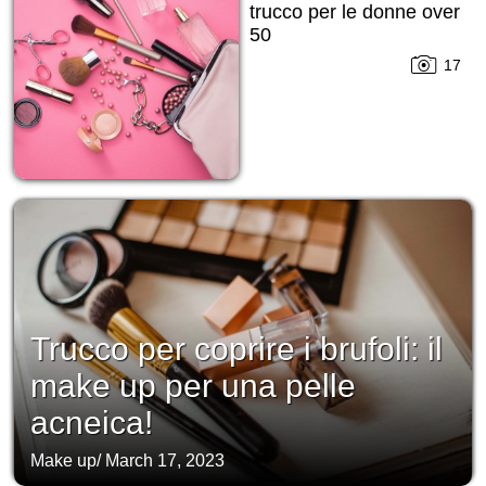
trucco per le donne over
50
17
Trucco per coprire i brufoli: il
make up per una pelle
acneica!
Make up
/
March 17, 2023