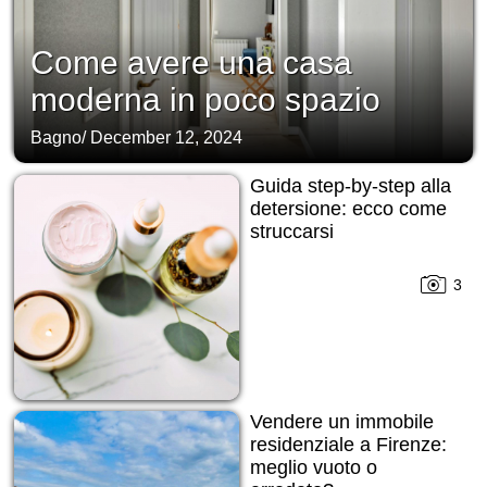
Come avere una casa
moderna in poco spazio
Bagno
/
December 12, 2024
Guida step-by-step alla
detersione: ecco come
struccarsi
3
Vendere un immobile
residenziale a Firenze:
meglio vuoto o