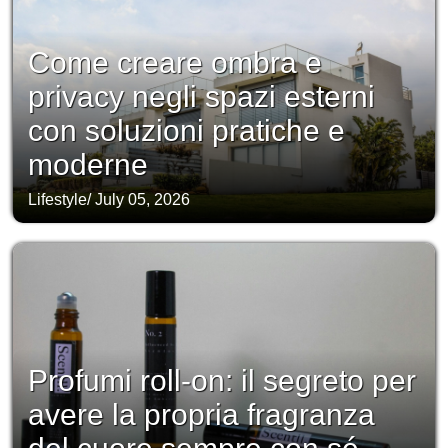
Come creare ombra e
privacy negli spazi esterni
con soluzioni pratiche e
moderne
Lifestyle
/
July 05, 2026
Profumi roll-on: il segreto per
avere la propria fragranza