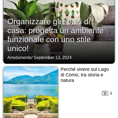
Organizzare gli spazi di
casa: progetta un ambiente
funzionale con uno stile
unico!
Arredamento
/
September 13, 2024
Perché vivere sul Lago
di Como, tra storia e
natura
3