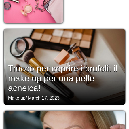
Trucco per coprire i brufoli: il
make up per una pelle
acneica!
Make up
/
March 17, 2023