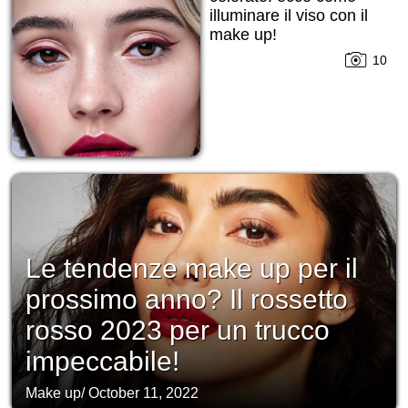
illuminare il viso con il
make up!
10
Le tendenze make up per il
prossimo anno? Il rossetto
rosso 2023 per un trucco
impeccabile!
Make up
/
October 11, 2022