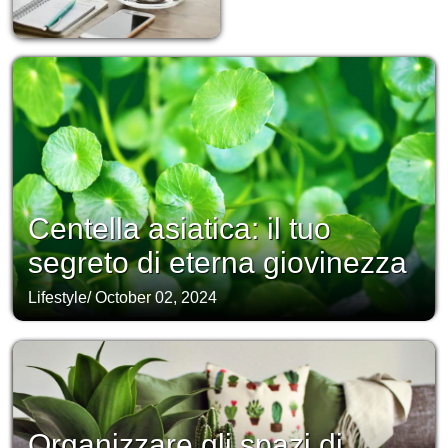
Centella asiatica: il tuo
segreto di eterna giovinezza
Lifestyle
/
October 02, 2024
Organizzare gli spazi di