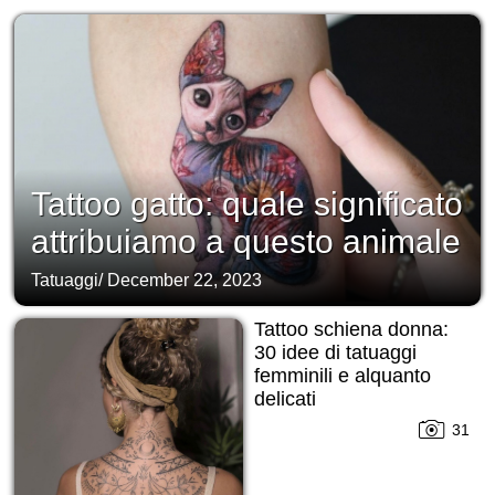
Tattoo gatto: quale significato
attribuiamo a questo animale
Tatuaggi
/
December 22, 2023
Tattoo schiena donna:
30 idee di tatuaggi
femminili e alquanto
delicati
31