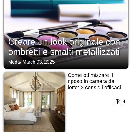
Creare un look originale con
ombretti e smalti metallizzati
Moda
/
March 03, 2025
Come ottimizzare il
riposo in camera da
letto: 3 consigli efficaci
4