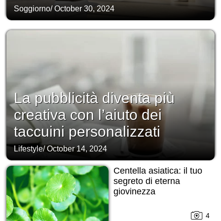
Soggiorno
/
October 30, 2024
La pubblicità diventa più
creativa con l’aiuto dei
taccuini personalizzati
Lifestyle
/
October 14, 2024
Centella asiatica: il tuo
segreto di eterna
giovinezza
4