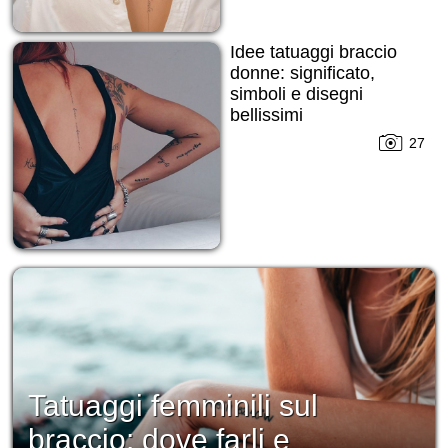
Idee tatuaggi braccio
donne: significato,
simboli e disegni
bellissimi
27
Tatuaggi femminili sul
braccio: dove farli e