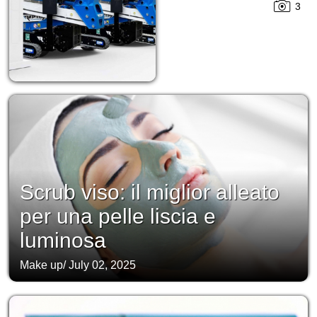
3
Scrub viso: il miglior alleato
per una pelle liscia e
luminosa
Make up
/
July 02, 2025