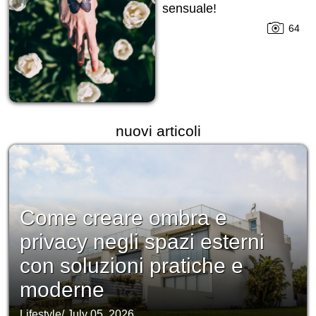
sensuale!
64
nuovi articoli
Come creare ombra e
privacy negli spazi esterni
con soluzioni pratiche e
moderne
Lifestyle
/
July 05, 2026