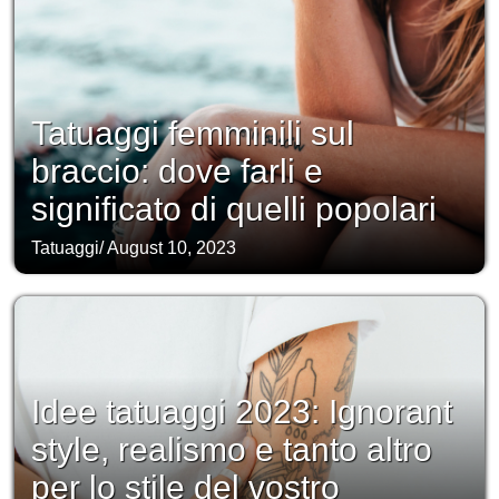
Tatuaggi femminili sul
braccio: dove farli e
significato di quelli popolari
Tatuaggi
/
August 10, 2023
Idee tatuaggi 2023: Ignorant
style, realismo e tanto altro
per lo stile del vostro