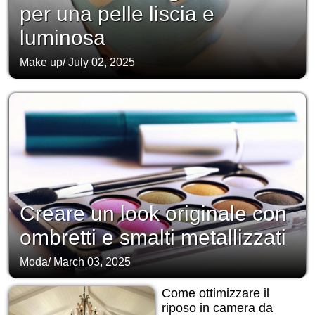
per una pelle liscia e
luminosa
Make up
/
July 02, 2025
Creare un look originale con
ombretti e smalti metallizzati
Moda
/
March 03, 2025
Come ottimizzare il
riposo in camera da