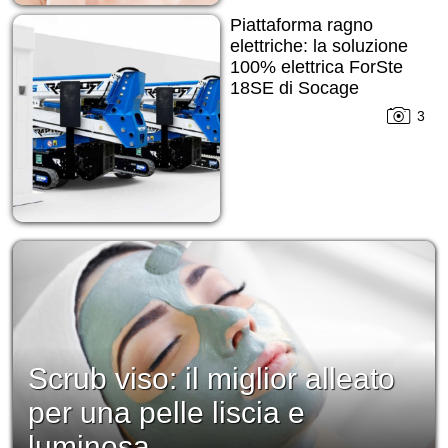
Piattaforma ragno
elettriche: la soluzione
100% elettrica ForSte
18SE di Socage
3
Scrub viso: il miglior alleato
per una pelle liscia e
luminosa