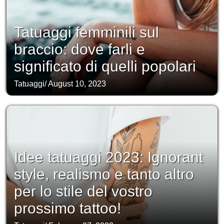
Tatuaggi femminili sul
braccio: dove farli e
significato di quelli popolari
Tatuaggi
/
August 10, 2023
Idee tatuaggi 2023: Ignorant
style, realismo e tanto altro
per lo stile del vostro
prossimo tattoo!