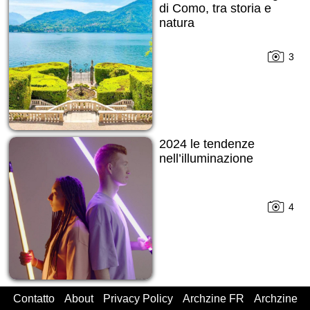
di Como, tra storia e
natura
3
2024 le tendenze
nell’illuminazione
4
Contatto
About
Privacy Policy
Archzine FR
Archzine