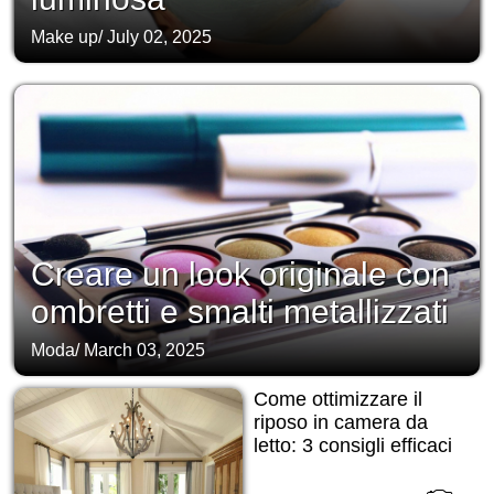
Make up
/
July 02, 2025
Creare un look originale con
ombretti e smalti metallizzati
Moda
/
March 03, 2025
Come ottimizzare il
riposo in camera da
letto: 3 consigli efficaci