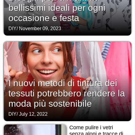
bellissimi ideali per ogni
occasione e festa
DIY
/
November 09, 2023
I nuovi metodi di tintura dei
tessuti potrebbero rendere la
moda più sostenibile
DIY
/
July 12, 2022
Come pulire i vetri
senza aloni e tracce di