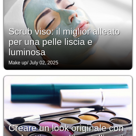
Scrub viso: il miglior alleato
per una pelle liscia e
luminosa
Make up
/
July 02, 2025
Creare un look originale con