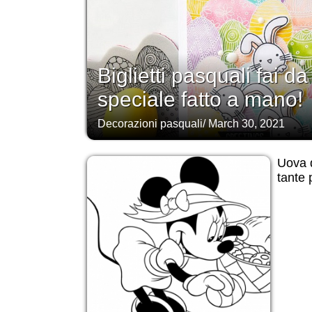
Biglietti pasquali fai d
speciale fatto a mano!
Decorazioni pasquali
/
March 30, 2021
Uova 
tante 