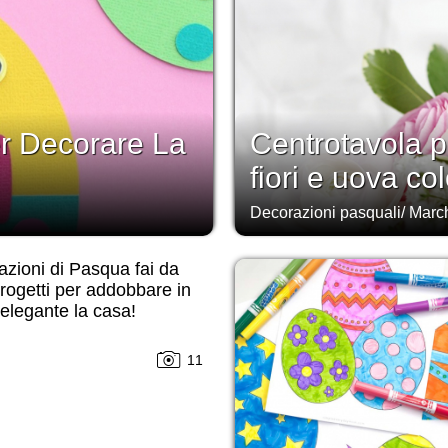
er Decorare La
Centrotavola p
fiori e uova col
Decorazioni pasquali
/
Marc
zioni di Pasqua fai da
progetti per addobbare in
elegante la casa!
11