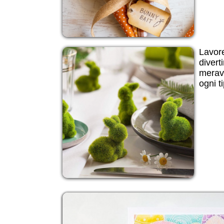
Lavore
divert
meravi
ogni t