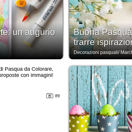
a te: un augurio
Buona Pasqua 
trarre ispirazio
Decorazioni pasquali
/
Marc
di Pasqua da Colorare,
proposte con immagini!
89