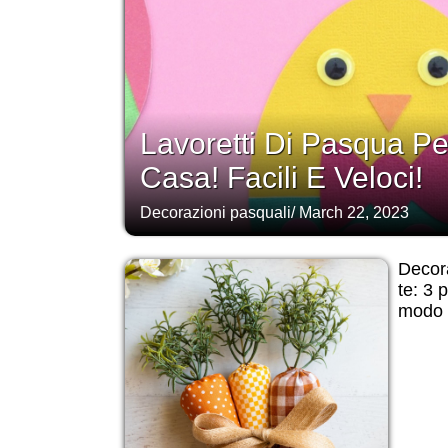
Lavoretti Di Pasqua P
Casa! Facili E Veloci!
Decorazioni pasquali
/
March 22, 2023
Decora
te: 3 
modo 