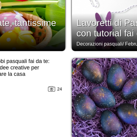
te, tantissime
Lavoretti di P
con tutorial fai
Decorazioni pasquali
/
Febru
i pasquali fai da te:
idee creative per
re la casa
24