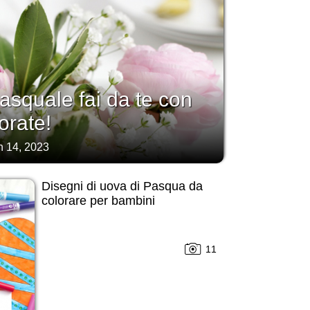
asquale fai da te con
orate!
h 14, 2023
Disegni di uova di Pasqua da
colorare per bambini
11