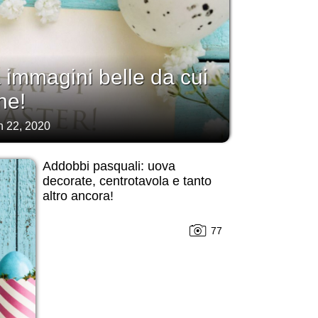
immagini belle da cui
ne!
h 22, 2020
Addobbi pasquali: uova
decorate, centrotavola e tanto
altro ancora!
77