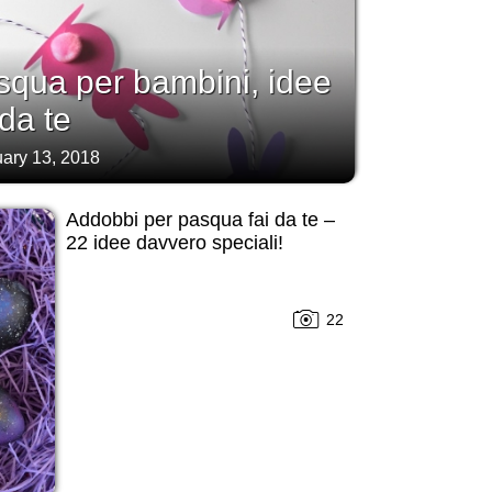
asqua per bambini, idee
 da te
ary 13, 2018
Addobbi per pasqua fai da te –
22 idee davvero speciali!
22