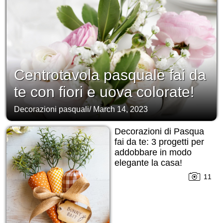
Centrotavola pasquale fai da
te con fiori e uova colorate!
Decorazioni pasquali
/
March 14, 2023
Decorazioni di Pasqua
fai da te: 3 progetti per
addobbare in modo
elegante la casa!
11