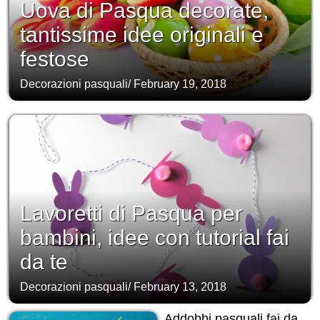
Uova di Pasqua decorate,
tantissime idee originali e
festose
Decorazioni pasquali
/
February 19, 2018
Lavoretti di Pasqua per
bambini, idee con tutorial fai
da te
Decorazioni pasquali
/
February 13, 2018
Addobbi pasquali fai da