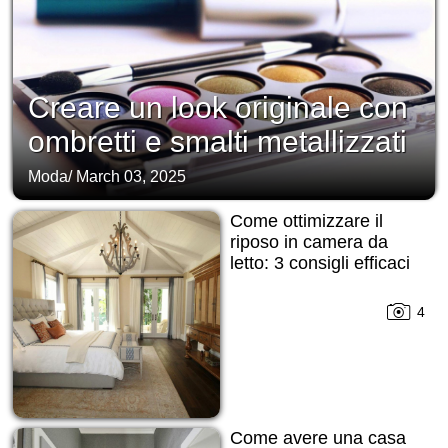
Creare un look originale con
ombretti e smalti metallizzati
Moda
/
March 03, 2025
Come ottimizzare il
riposo in camera da
letto: 3 consigli efficaci
4
Come avere una casa