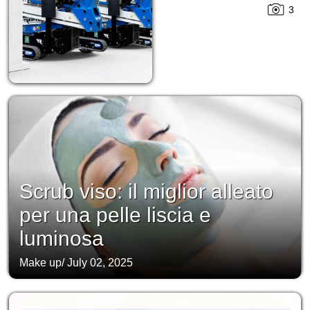
3
Scrub viso: il miglior alleato
per una pelle liscia e
luminosa
Make up
/
July 02, 2025