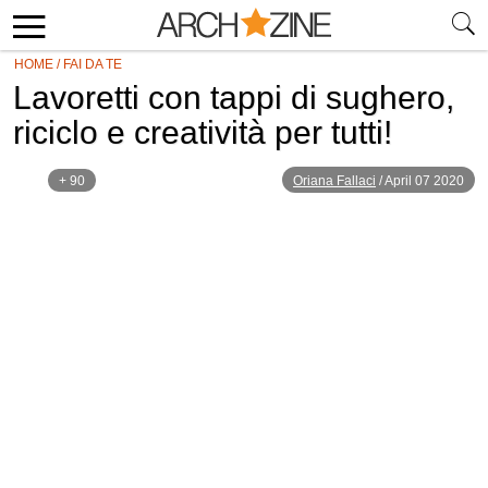
HOME
/
FAI DA TE
Lavoretti con tappi di sughero,
riciclo e creatività per tutti!
+ 90
Oriana Fallaci
/
April 07 2020