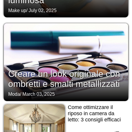
luminosa
Make up
/
July 02, 2025
Creare un look originale con
ombretti e smalti metallizzati
Moda
/
March 03, 2025
Come ottimizzare il
riposo in camera da
letto: 3 consigli efficaci