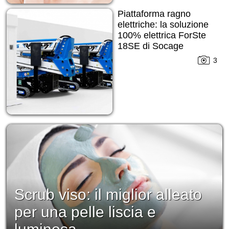
Piattaforma ragno
elettriche: la soluzione
100% elettrica ForSte
18SE di Socage
3
Scrub viso: il miglior alleato
per una pelle liscia e