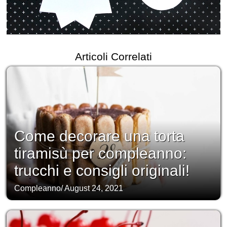
Articoli Correlati
Come decorare una torta
tiramisù per compleanno:
trucchi e consigli originali!
Compleanno
/
August 24, 2021