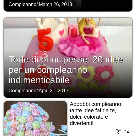
Compleanno
/
March 26, 2018
Torte di principesse: 20 idee
per un compleanno
indimenticabile
Compleanno
/
April 21, 2017
Addobbi compleanno,
tante idee fai da te,
dolci, colorate e
divertenti!
24