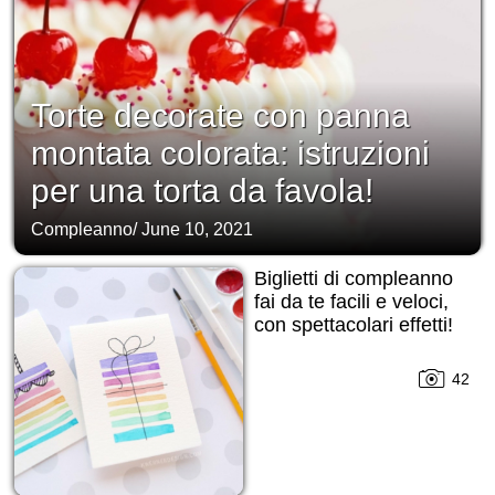
Torte decorate con panna
montata colorata: istruzioni
per una torta da favola!
Compleanno
/
June 10, 2021
Biglietti di compleanno
fai da te facili e veloci,
con spettacolari effetti!
42