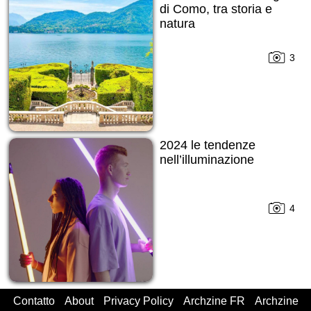
di Como, tra storia e
natura
3
2024 le tendenze
nell’illuminazione
4
Contatto
About
Privacy Policy
Archzine FR
Archzine