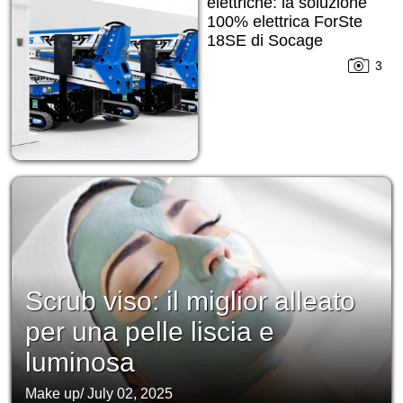
elettriche: la soluzione
100% elettrica ForSte
18SE di Socage
3
Scrub viso: il miglior alleato
per una pelle liscia e
luminosa
Make up
/
July 02, 2025