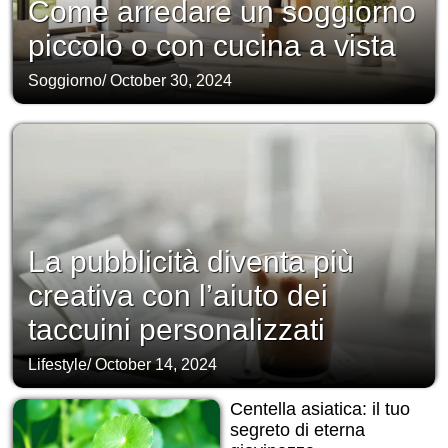
Come arredare un soggiorno
piccolo o con cucina a vista
Soggiorno
/
October 30, 2024
La pubblicità diventa più
creativa con l’aiuto dei
taccuini personalizzati
Lifestyle
/
October 14, 2024
Centella asiatica: il tuo
segreto di eterna