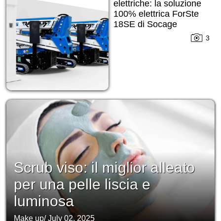
elettriche: la soluzione
100% elettrica ForSte
18SE di Socage
3
Scrub viso: il miglior alleato
per una pelle liscia e
luminosa
Make up
/
July 02, 2025