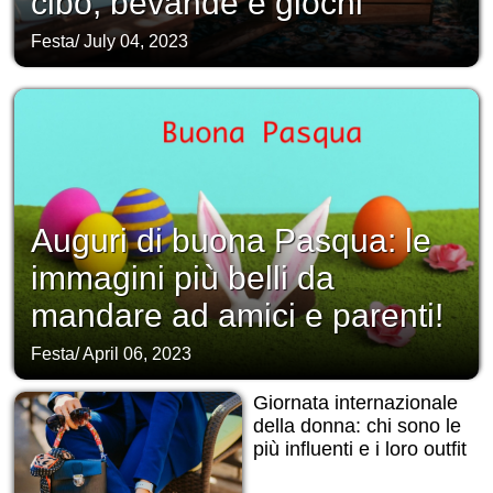
cibo, bevande e giochi
Festa
/
July 04, 2023
Auguri di buona Pasqua: le
immagini più belli da
mandare ad amici e parenti!
Festa
/
April 06, 2023
Giornata internazionale
della donna: chi sono le
più influenti e i loro outfit