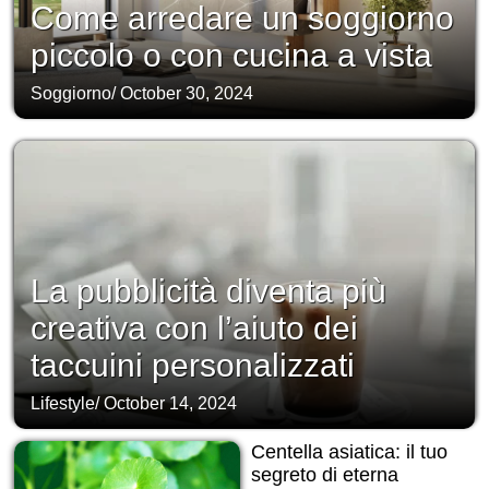
Come arredare un soggiorno
piccolo o con cucina a vista
Soggiorno
/
October 30, 2024
La pubblicità diventa più
creativa con l’aiuto dei
taccuini personalizzati
Lifestyle
/
October 14, 2024
Centella asiatica: il tuo
segreto di eterna