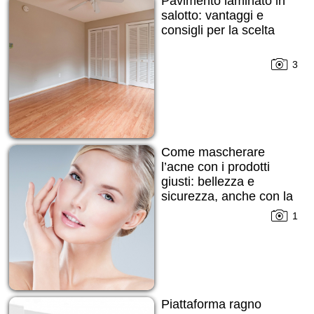
Pavimento laminato in
salotto: vantaggi e
consigli per la scelta
3
Come mascherare
l’acne con i prodotti
giusti: bellezza e
sicurezza, anche con la
pelle imperfetta
1
Piattaforma ragno