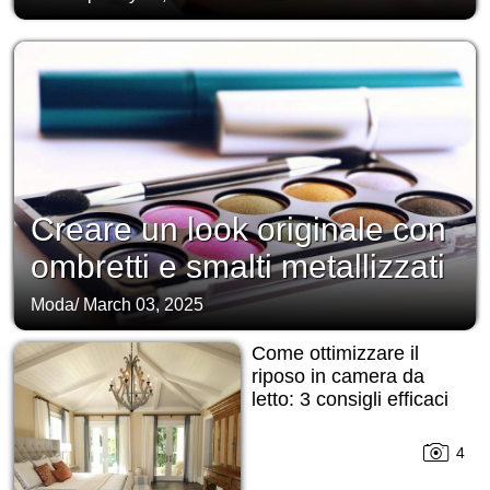
Creare un look originale con
ombretti e smalti metallizzati
Moda
/
March 03, 2025
Come ottimizzare il
riposo in camera da
letto: 3 consigli efficaci
4