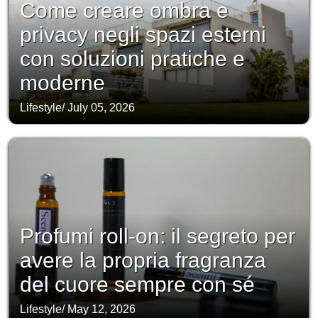
Come creare ombra e
privacy negli spazi esterni
con soluzioni pratiche e
moderne
Lifestyle
/
July 05, 2026
Profumi roll-on: il segreto per
avere la propria fragranza
del cuore sempre con sé
Lifestyle
/
May 12, 2026