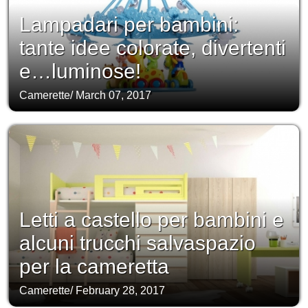
Lampadari per bambini:
tante idee colorate, divertenti
e…luminose!
Camerette
/
March 07, 2017
Letti a castello per bambini e
alcuni trucchi salvaspazio
per la cameretta
Camerette
/
February 28, 2017