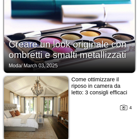
Creare un look originale con
ombretti e smalti metallizzati
Moda
/
March 03, 2025
Come ottimizzare il
riposo in camera da
letto: 3 consigli efficaci
4