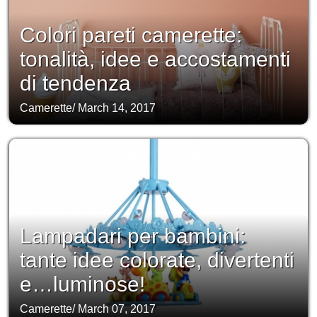
Colori pareti camerette:
tonalità, idee e accostamenti
di tendenza
Camerette
/
March 14, 2017
Lampadari per bambini:
tante idee colorate, divertenti
e…luminose!
Camerette
/
March 07, 2017