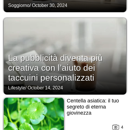
Soggiorno
/
October 30, 2024
La pubblicità diventa più
creativa con l’aiuto dei
taccuini personalizzati
Lifestyle
/
October 14, 2024
Centella asiatica: il tuo
segreto di eterna
giovinezza
4