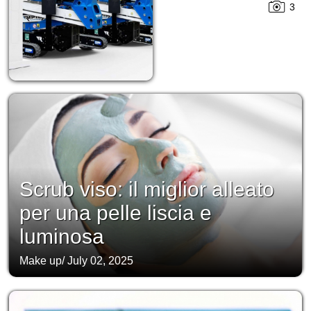
3
Scrub viso: il miglior alleato
per una pelle liscia e
luminosa
Make up
/
July 02, 2025