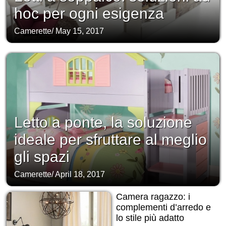
hoc per ogni esigenza
Camerette
/
May 15, 2017
Letto a ponte, la soluzione
ideale per sfruttare al meglio
gli spazi
Camerette
/
April 18, 2017
Camera ragazzo: i
complementi d’arredo e
lo stile più adatto