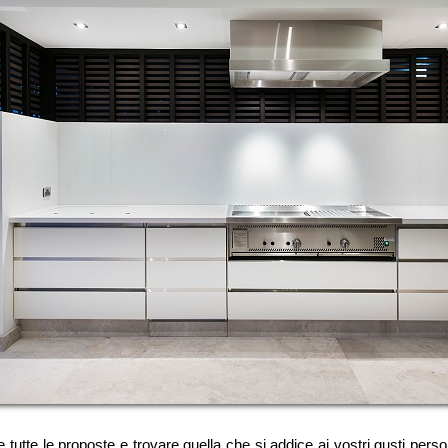
nare tutte le proposte e trovare quella che si addice ai vostri gusti p