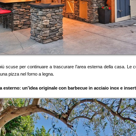
iù scuse per continuare a trascurare l’area esterna della casa. Le c
e una pizza nel forno a legna.
 esterno: un’idea originale con barbecue in acciaio inox e insert