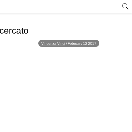
icercato
Vincenza Vinci
/
February 12 2017