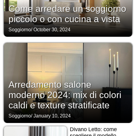
Come arredare un soggiorno
piccolo o con cucina a vista
Soggiorno
/
October 30, 2024
Arredamento salone
moderno 2024: mix di colori
caldi e texture stratificate
Soggiorno
/
January 10, 2024
Divano Letto: come
scegliere il modello