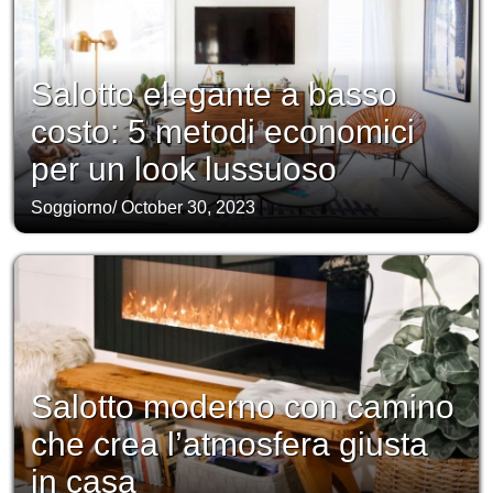
Salotto elegante a basso
costo: 5 metodi economici
per un look lussuoso
Soggiorno
/
October 30, 2023
Salotto moderno con camino
che crea l’atmosfera giusta
in casa