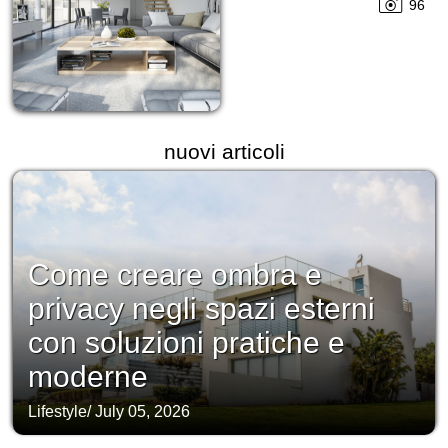
96
nuovi articoli
Come creare ombra e
privacy negli spazi esterni
con soluzioni pratiche e
moderne
Lifestyle
/
July 05, 2026