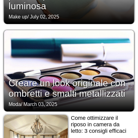
luminosa
Make up
/
July 02, 2025
Creare un look originale con
ombretti e smalti metallizzati
Moda
/
March 03, 2025
Come ottimizzare il
riposo in camera da
letto: 3 consigli efficaci