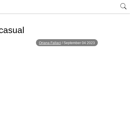
 casual
Oriana Fallaci
/
September 04 2023