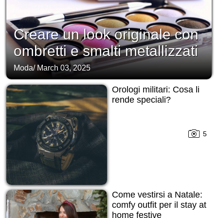
Creare un look originale con
ombretti e smalti metallizzati
Moda
/
March 03, 2025
Orologi militari: Cosa li
rende speciali?
5
Come vestirsi a Natale:
comfy outfit per il stay at
home festive