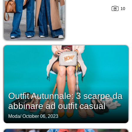
10
Outfit Autunnale: 3 scarpe da
abbinare ad outfit casual
Moda
/
October 06, 2023