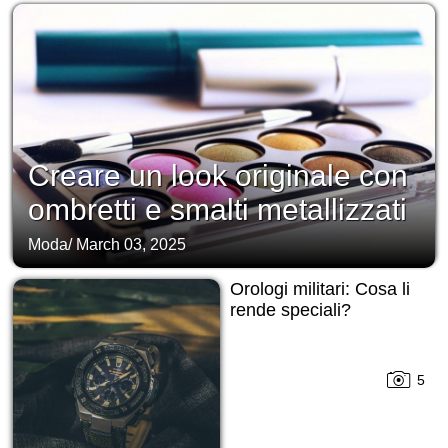
Creare un look originale con
ombretti e smalti metallizzati
Moda
/
March 03, 2025
Orologi militari: Cosa li
rende speciali?
5