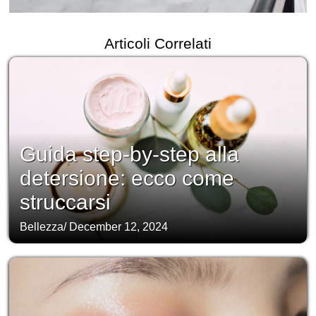
Articoli Correlati
Guida step-by-step alla
detersione: ecco come
struccarsi
Bellezza
/
December 12, 2024