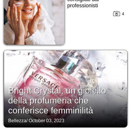
professionisti
4
Bright Crystal, un gioiello
della profumeria che
conferisce femminilità
Bellezza
/
October 03, 2023