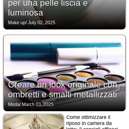
per una pelle liscia e
luminosa
Make up
/
July 02, 2025
Creare un look originale con
ombretti e smalti metallizzati
Moda
/
March 03, 2025
Come ottimizzare il
riposo in camera da