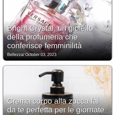
Bright Crystal, un gioiello
della profumeria che
conferisce femminilità
Bellezza
/
October 03, 2023
Crema corpo alla zucca fai
da te perfetta per le giornate