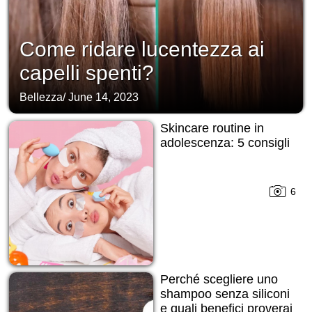
Come ridare lucentezza ai
capelli spenti?
Bellezza
/
June 14, 2023
Skincare routine in
adolescenza: 5 consigli
6
Perché scegliere uno
shampoo senza siliconi
e quali benefici proverai