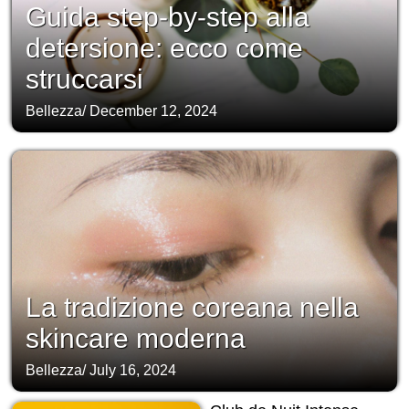
Guida step-by-step alla
detersione: ecco come
struccarsi
Bellezza
/
December 12, 2024
La tradizione coreana nella
skincare moderna
Bellezza
/
July 16, 2024