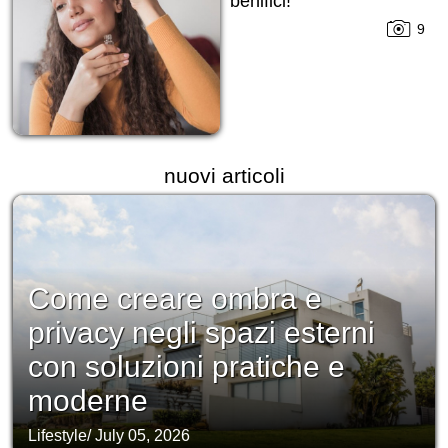
benifici!
9
nuovi articoli
Come creare ombra e
privacy negli spazi esterni
con soluzioni pratiche e
moderne
Lifestyle
/
July 05, 2026