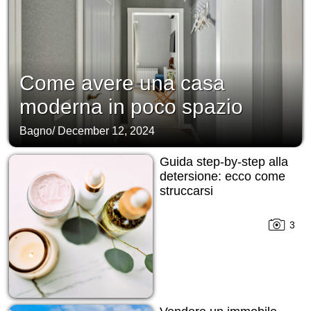
Come avere una casa
moderna in poco spazio
Bagno
/
December 12, 2024
Guida step-by-step alla
detersione: ecco come
struccarsi
3