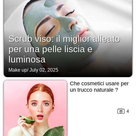
Scrub viso: il miglior alleato
per una pelle liscia e
luminosa
Make up
/
July 02, 2025
Che cosmetici usare per
un trucco naturale ?
4