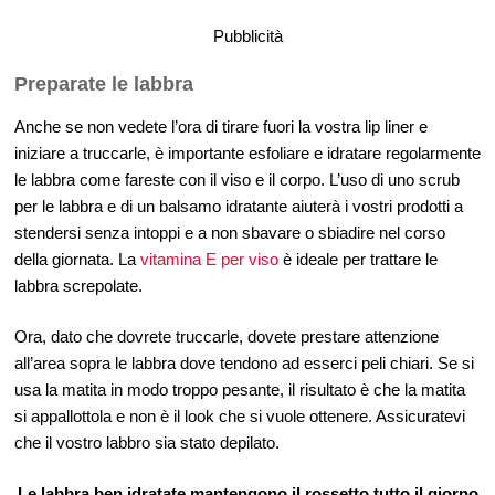
Pubblicità
Preparate le labbra
Anche se non vedete l’ora di tirare fuori la vostra lip liner e
iniziare a truccarle, è importante esfoliare e idratare regolarmente
le labbra come fareste con il viso e il corpo. L’uso di uno scrub
per le labbra e di un balsamo idratante aiuterà i vostri prodotti a
stendersi senza intoppi e a non sbavare o sbiadire nel corso
della giornata. La
vitamina E per viso
è ideale per trattare le
labbra screpolate.
Ora, dato che dovrete truccarle, dovete prestare attenzione
all’area sopra le labbra dove tendono ad esserci peli chiari. Se si
usa la matita in modo troppo pesante, il risultato è che la matita
si appallottola e non è il look che si vuole ottenere. Assicuratevi
che il vostro labbro sia stato depilato.
Le labbra ben idratate mantengono il rossetto tutto il giorno