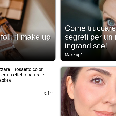
Come truccare g
foli: il make up
segreti per un
ingrandisce!
Make up
/
zzare il rossetto color
er un effetto naturale
labbra
9