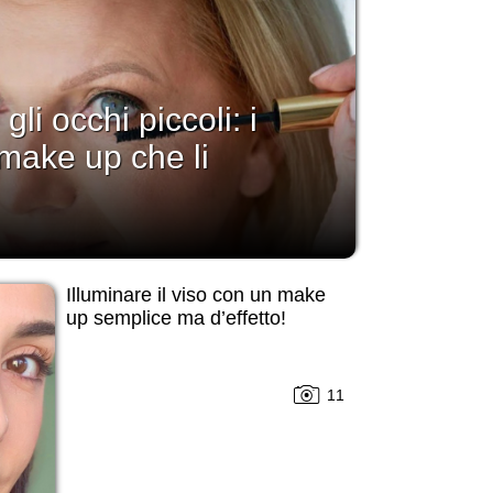
li occhi piccoli: i
 make up che li
Illuminare il viso con un make
up semplice ma d’effetto!
11