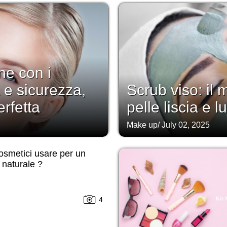
e con i
a e sicurezza,
Scrub viso: il 
rfetta
pelle liscia e 
Make up
/
July 02, 2025
osmetici usare per un
 naturale ?
4