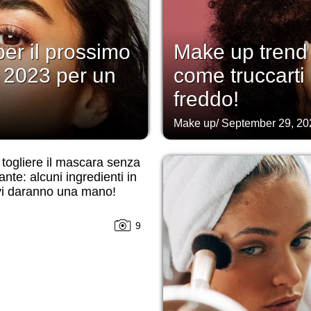
er il prossimo
Make up trend
o 2023 per un
come truccarti 
freddo!
Make up
/
September 29, 20
togliere il mascara senza
ante: alcuni ingredienti in
vi daranno una mano!
9