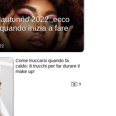
 autunno 2022: ecco
quando inizia a fare
22
Come truccarsi quando fa
caldo: 8 trucchi per far durare il
make up!
9