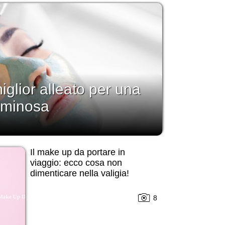
miglior alleato per una
luminosa
Il make up da portare in
viaggio: ecco cosa non
dimenticare nella valigia!
8