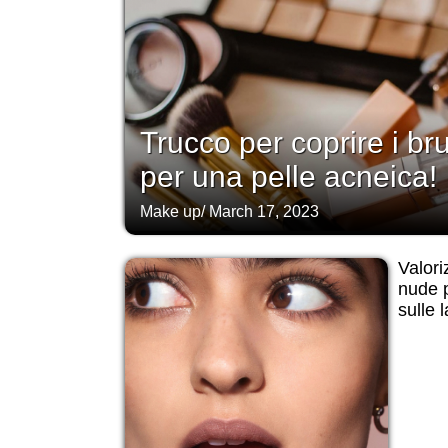
Trucco per coprire i bru
per una pelle acneica!
Make up
/
March 17, 2023
Valori
nude p
sulle 