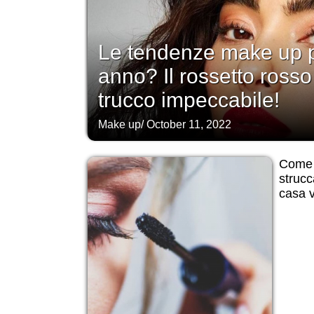
Le tendenze make up p
anno? Il rossetto ross
trucco impeccabile!
Make up
/
October 11, 2022
Come 
strucc
casa 