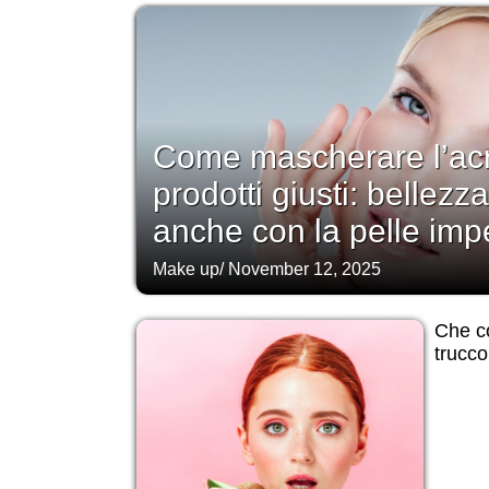
Come mascherare l’acn
prodotti giusti: bellezz
anche con la pelle impe
Make up
/
November 12, 2025
Che c
trucco