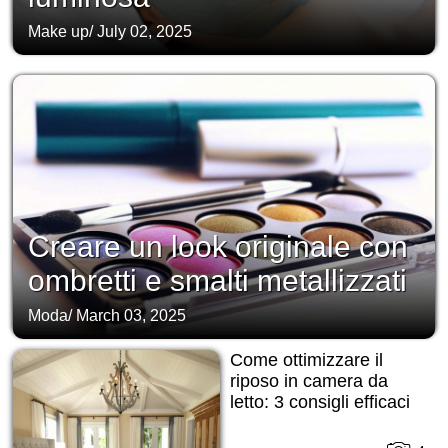
Make up
/
July 02, 2025
Creare un look originale con
ombretti e smalti metallizzati
Moda
/
March 03, 2025
Come ottimizzare il
riposo in camera da
letto: 3 consigli efficaci