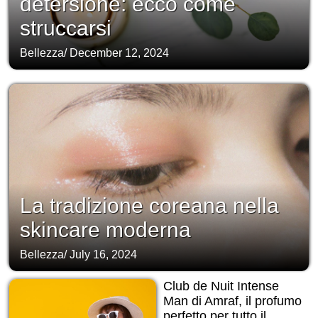
detersione: ecco come
struccarsi
Bellezza
/
December 12, 2024
La tradizione coreana nella
skincare moderna
Bellezza
/
July 16, 2024
Club de Nuit Intense
Man di Amraf, il profumo
perfetto per tutto il