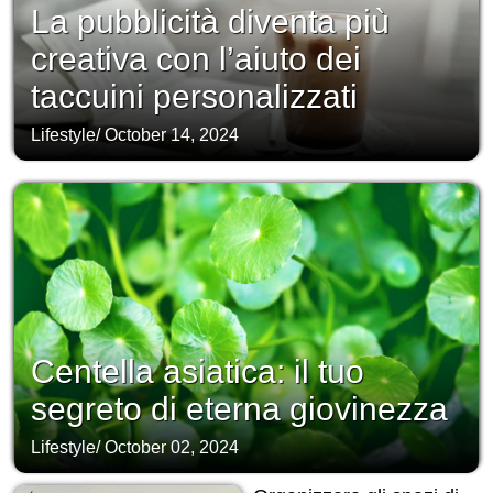
La pubblicità diventa più
creativa con l’aiuto dei
taccuini personalizzati
Lifestyle
/
October 14, 2024
Centella asiatica: il tuo
segreto di eterna giovinezza
Lifestyle
/
October 02, 2024