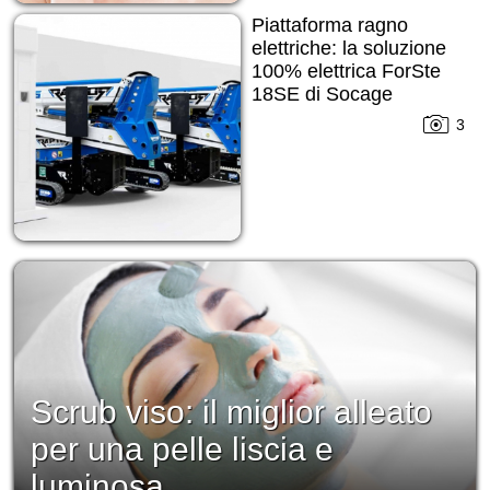
Piattaforma ragno
elettriche: la soluzione
100% elettrica ForSte
18SE di Socage
3
Scrub viso: il miglior alleato
per una pelle liscia e
luminosa