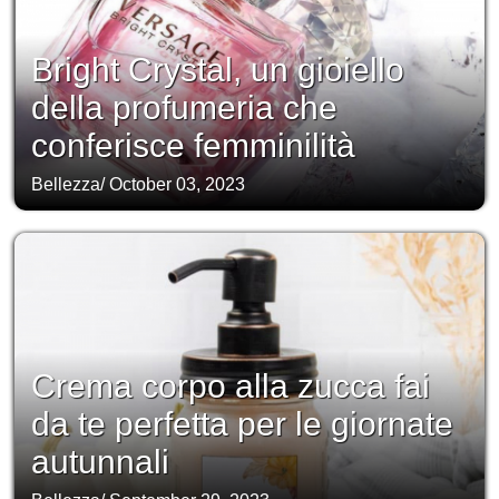
Bright Crystal, un gioiello
della profumeria che
conferisce femminilità
Bellezza
/
October 03, 2023
Crema corpo alla zucca fai
da te perfetta per le giornate
autunnali