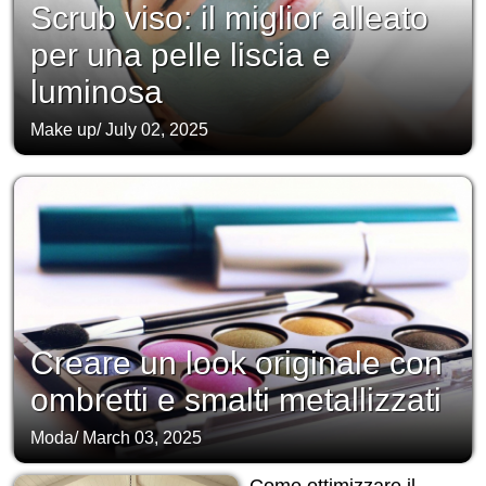
Scrub viso: il miglior alleato
per una pelle liscia e
luminosa
Make up
/
July 02, 2025
Creare un look originale con
ombretti e smalti metallizzati
Moda
/
March 03, 2025