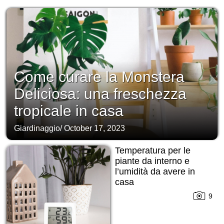
Come curare la Monstera
Deliciosa: una freschezza
tropicale in casa
Giardinaggio
/
October 17, 2023
Temperatura per le
piante da interno e
l’umidità da avere in
casa
9