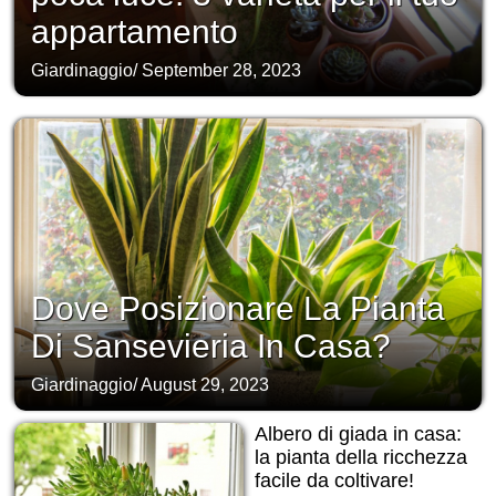
appartamento
Giardinaggio
/
September 28, 2023
Dove Posizionare La Pianta
Di Sansevieria In Casa?
Giardinaggio
/
August 29, 2023
Albero di giada in casa:
la pianta della ricchezza
facile da coltivare!