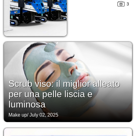
3
Scrub viso: il miglior alleato
per una pelle liscia e
luminosa
Make up
/
July 02, 2025