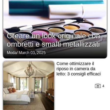
Creare un look originale con
ombretti e smalti metallizzati
Moda
/
March 03, 2025
Come ottimizzare il
riposo in camera da
letto: 3 consigli efficaci
4